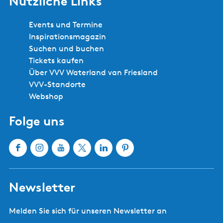
Nützliche Links
Events und Termine
Inspirationsmagazin
Suchen und buchen
Tickets kaufen
Über VVV Waterland van Friesland
VVV-Standorte
Webshop
Folge uns
F
I
Y
X
L
P
a
n
o
W
i
i
c
s
u
a
n
n
Newsletter
e
t
T
t
k
t
b
a
u
e
e
e
Melden Sie sich für unseren Newsletter an
o
g
b
r
d
r