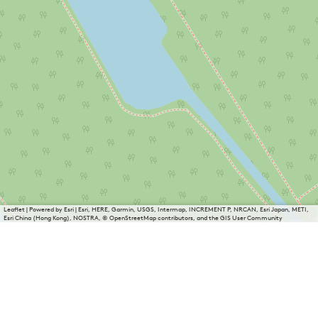
Leaflet
|
Powered by Esri | Esri, HERE, Garmin, USGS, Intermap, INCREMENT P, NRCAN, Esri Japan, METI,
Esri China (Hong Kong), NOSTRA, © OpenStreetMap contributors, and the GIS User Community