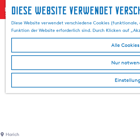
Diese website verwendet versch
menu
G
e
Diese Website verwendet verschiedene Cookies (funktionale, 
h
Funktion der Website erforderlich sind. Durch Klicken auf „Ak
e
n
Alle Cookies
S
i
Nur notwend
e
z
Einstellun
u
r
H
o
m
e
p
a
Harich