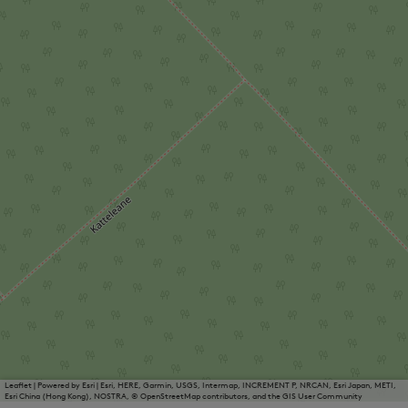
Leaflet
|
Powered by Esri | Esri, HERE, Garmin, USGS, Intermap, INCREMENT P, NRCAN, Esri Japan, METI,
Esri China (Hong Kong), NOSTRA, © OpenStreetMap contributors, and the GIS User Community