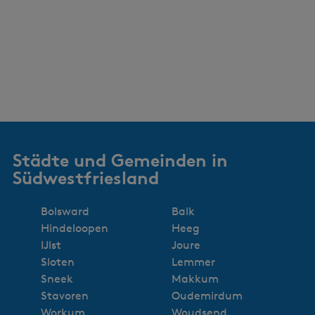
Städte und Gemeinden in
Südwestfriesland
Bolsward
Balk
Hindeloopen
Heeg
IJlst
Joure
Sloten
Lemmer
Sneek
Makkum
Stavoren
Oudemirdum
Workum
Woudsend