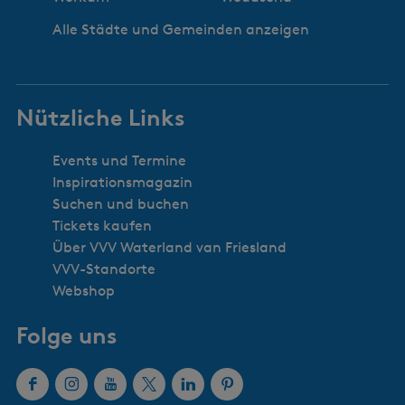
Alle Städte und Gemeinden anzeigen
Nützliche Links
Events und Termine
Inspirationsmagazin
Suchen und buchen
Tickets kaufen
Über VVV Waterland van Friesland
VVV-Standorte
Webshop
Folge uns
F
I
Y
X
L
P