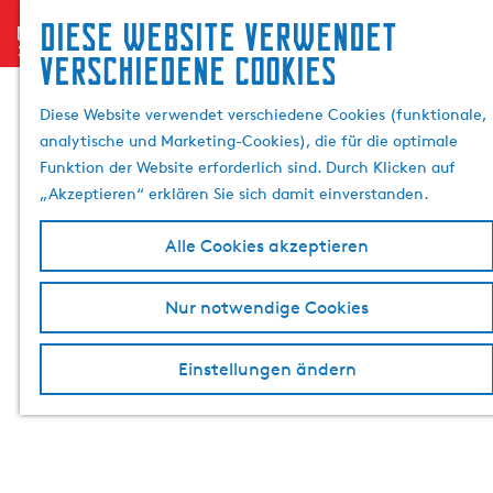
Suchen &
Diese website verwendet
menu
G
Buchen
S
verschiedene cookies
e
u
h
c
Diese Website verwendet verschiedene Cookies (funktionale,
e
analytische und Marketing-Cookies), die für die optimale
n
e
Funktion der Website erforderlich sind. Durch Klicken auf
S
„Akzeptieren“ erklären Sie sich damit einverstanden.
i
e
Alle Cookies akzeptieren
z
u
Nur notwendige Cookies
r
H
o
Einstellungen ändern
m
e
p
a