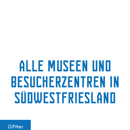
g
e
alle Museen und
Besucherzentren in
Südwestfriesland
W
S
Filter
o