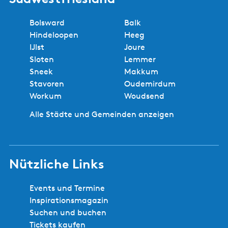
W
a
Bolsward
Balk
r
Hindeloopen
Heeg
k
IJlst
Joure
u
Sloten
Lemmer
m
Sneek
Makkum
s
Stavoren
Oudemirdum
E
Workum
Woudsend
r
f
Alle Städte und Gemeinden anzeigen
s
k
i
Nützliche Links
p
Events und Termine
Inspirationsmagazin
Suchen und buchen
Tickets kaufen