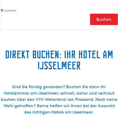
a
n
I
Lemmer
o
s
Buchen
r
e
a
l
m
m
a
a
S
r
Direkt buchen: Ihr Hotel am
u
S
i
p
IJsselmeer
t
o
e
r
t
h
Sind Sie fündig geworden? Buchen Sie dann Ihr
o
Hotelzimmer am IJsselmeer: schnell, sicher und vertraut
t
buchen über den VVV Waterland van Friesland. Noch keine
e
Wahl getroffen? Gerne helfen wir Ihnen bei der Auswahl
l
des richtigen Hotels am IJsselmeer.
-