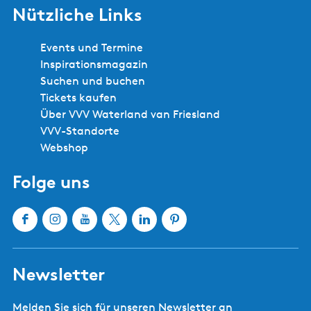
Nützliche Links
Events und Termine
Inspirationsmagazin
Suchen und buchen
Tickets kaufen
Über VVV Waterland van Friesland
VVV-Standorte
Webshop
Folge uns
F
I
Y
X
L
P
a
n
o
W
i
i
c
s
u
a
n
n
Newsletter
e
t
T
t
k
t
b
a
u
e
e
e
Melden Sie sich für unseren Newsletter an
o
g
b
r
d
r