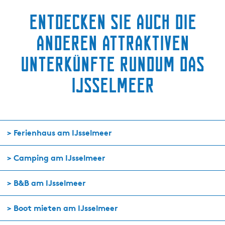
e
n
Entdecken Sie auch die
z
anderen attraktiven
i
c
Unterkünfte rundum das
h
t
IJsselmeer
> Ferienhaus am IJsselmeer
> Camping am IJsselmeer
> B&B am IJsselmeer
> Boot mieten am IJsselmeer