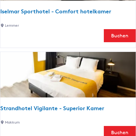
Iselmar Sporthotel - Comfort hotelkamer
I
Lemmer
s
Buchen
e
l
m
a
r
S
p
o
r
t
Strandhotel Vigilante - Superior Kamer
h
o
S
Makkum
t
t
Buchen
e