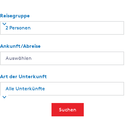
C
o
Reisegruppe
m
2 Personen
f
o
r
Ankunft/Abreise
t
k
a
m
Art der Unterkunft
e
r
m
e
Suchen
t
h
a
v