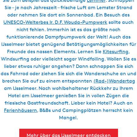
Sie zum Beispiel das quicklebendige
Lemmer
. Schnappen
Sie – je nach Jahreszeit – frische Luft am Lemster Strand
oder nehmen Sie dort ein Sonnenbad. Ein Besuch des
UNESCO-Welterbes Ir. D.F. Wouda-Pumpwerk
sollte auch
nicht fehlen. Immerhin ist es das größte noch
funktionierende Dampfpumpwerk der Welt! Auch das
IJsselmeer bietet genügend Betätigungsmöglichkeiten für
Freunde des nassen Elements. Lernen Sie
Kitesurfing
,
Windsurfing oder vielleicht sogar Windfoiling. Wollen Sie es
lieber etwas ruhiger angehen? Dann schnappen Sie sich
das Fahrrad oder ziehen Sie sich die Wanderschuhe an und
brechen Sie auf zu einem entspannten
(Rad-)Wandertag
am IJsselmeer. Nach wohlbehaltener Rückkehr zu Ihrem
Hotel am IJsselmeer genießen Sie in vollen Zügen die
friesische Gastfreundschaft. Lieber kein Hotel? Auch an
Ferienhäusern
, B&Bs und Campingplätzen herrscht kein
Mangel.
Mehr über das IJsselmeer entdecken