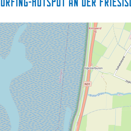
esurfing-Hotspot an der friesi