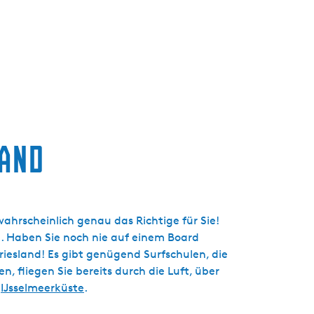
t
u
e
l
l
e
S
p
and
r
a
c
h
e
wahrscheinlich genau das Richtige für Sie!
:
n. Haben Sie noch nie auf einem Board
D
esland! Es gibt genügend Surfschulen, die
e
, fliegen Sie bereits durch die Luft, über
u
r
IJsselmeerküste
.
t