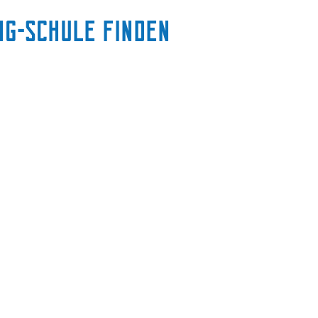
s
ing-Schule finden
c
h