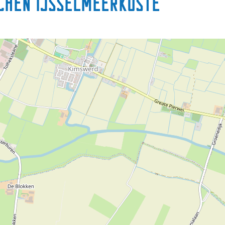
schen IJsselmeerküste