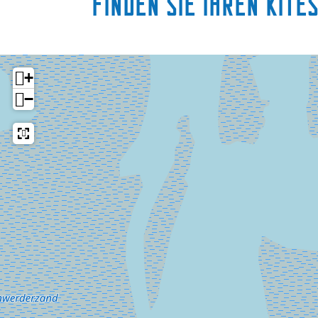
Finden Sie Ihren Kit
+
−