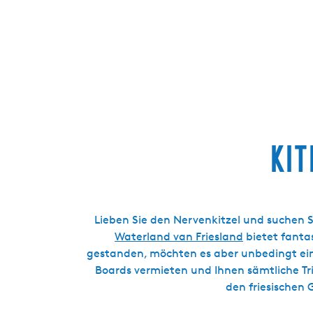
g
e
Ki
Lieben Sie den Nervenkitzel und suchen Si
Waterland van Friesland
bietet fanta
gestanden, möchten es aber unbedingt ein
Boards vermieten und Ihnen sämtliche Tric
den friesischen 