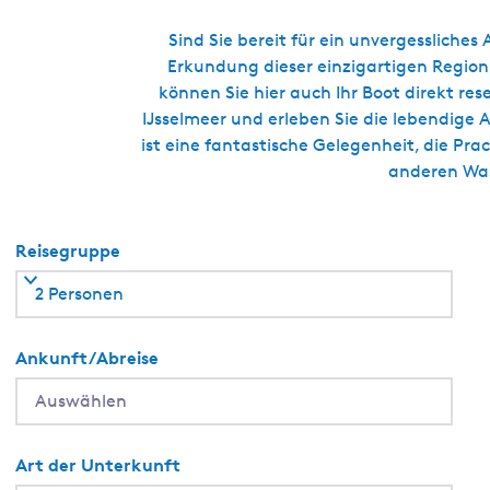
o
n
Sind Sie bereit für ein unvergessliche
S
Erkundung dieser einzigartigen Region
t
können Sie hier auch Ihr Boot direkt r
a
IJsselmeer und erleben Sie die lebendige A
v
ist eine fantastische Gelegenheit, die Pr
o
anderen Wass
r
e
n
Reisegruppe
2 Personen
Ankunft/Abreise
Art der Unterkunft