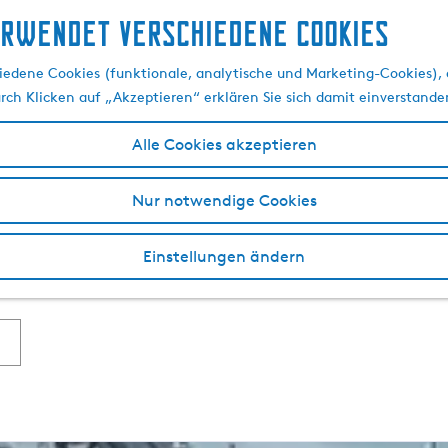
erwendet verschiedene cookies
Yachthafen IJsselmeer
edene Cookies (funktionale, analytische und Marketing-Cookies), d
urch Klicken auf „Akzeptieren“ erklären Sie sich damit einverstande
Alle Cookies akzeptieren
 für
Wassersportliebhaber
. Egal ob Sie gerne segeln, Wasser
 – das IJsselmeergebiet erwartet Sie! Mit einem (Yacht-)Ha
Nur notwendige Cookies
dern sind auch in nullkommanix auf den
friesischen Seen
.
Fl
er Suche nach den besten Yacht- und Gasthäfen im IJsselmee
Einstellungen ändern
e die herrliche Wasserlandschaft in Friesland. Ist Ihnen ein
F
lieber? Auch das ist möglich.