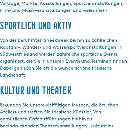
Vorträge, Märkte, Ausstellungen, Sportveranstaltungen,
a
a
Film- und Musikveranstaltungen und vieles mehr.
n
n
f
f
Sportlich und aktiv
r
r
i
i
e
e
Von der berühmten Sneekweek bis hin zu zahlreichen
s
s
Radfahr-, Wander- und Wassersportveranstaltungen: In
l
l
Südwestfriesland werden zahlreiche sportliche Events
a
a
organisiert, die Sie in unseren Events und Terminen finden.
n
n
Dabei genießen Sie oft die wunderschöne friesische
d
d
Landschaft
.
n
Kultur und Theater
l
Erkunden Sie unsere vielfältigen Museen, die örtlichen
Ateliers und treffen Sie friesische Künstler. Von
gemütlichen Caféaufführungen bis hin zu
beeindruckenden Theatervorstellungen – kulturelles