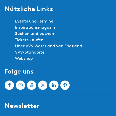
Nützliche Links
Events und Termine
Inspirationsmagazin
Suchen und buchen
Tickets kaufen
Über VVV Waterland van Friesland
VVV-Standorte
Webshop
Folge uns
F
I
Y
X
L
P
a
n
o
W
i
i
c
s
u
a
n
n
Newsletter
e
t
T
t
k
t
b
a
u
e
e
e