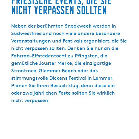
Friesische Events, die Sie
i
m
nicht verpassen sollten
t
e
e
Neben der berühmten Sneekweek werden in
n
Südwestfriesland noch viele andere besondere
Veranstaltungen und Festivals organisiert, die Sie
?
nicht verpassen sollten. Denken Sie nur an die
Fahrrad-Elfstedentocht zu Pfingsten, die
gemütliche Jouster Merke, die einzigartige
Strontrace, Glemmer Beach oder das
stimmungsvolle Dickens Festival in Lemmer.
Planen Sie Ihren Besuch klug, denn diese ein-
oder zweijährlichen Feste sollten Sie wirklich
nicht verpassen!