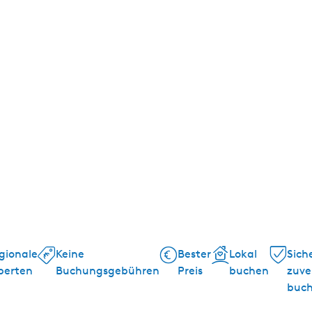
gionale
Keine
Bester
Lokal
Sich
perten
Buchungsgebühren
Preis
buchen
zuve
buc