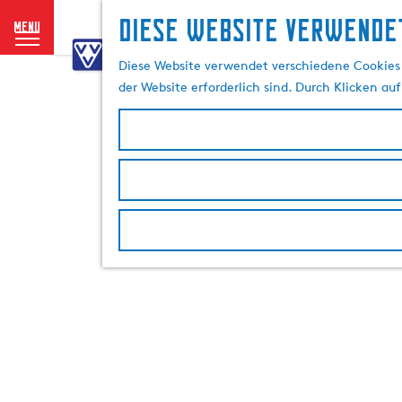
Diese website verwendet
menu
G
e
Diese Website verwendet verschiedene Cookies 
h
der Website erforderlich sind. Durch Klicken au
e
n
S
i
e
z
u
r
H
o
m
e
p
a