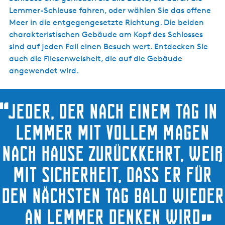
Lemmer-Schleuse fahren, oder wählen Sie das offene
Meer in die entgegengesetzte Richtung. Die beiden
charakteristischen Gebäude am Kopf des Schlosses
sind auf jeden Fall einen Besuch wert. Entdecken Sie
auch die Fliesenweisheit, die auf die Gebäude
angewendet wird.
“
Jeder, der nach einem Tag in
Lemmer mit vollem Magen
nach Hause zurückkehrt, weiß
mit Sicherheit, dass er für
den nächsten Tag bald wieder
an Lemmer denken wird