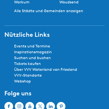
Workum
Woudsend
Alle Städte und Gemeinden anzeigen
Nützliche Links
Events und Termine
Inspirationsmagazin
Suchen und buchen
Tickets kaufen
Über VVV Waterland van Friesland
VVV-Standorte
Webshop
Folge uns
F
I
Y
X
L
P