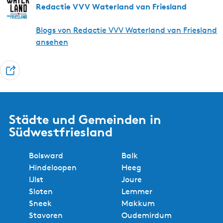
Redactie VVV Waterland van Friesland
Blogs von Redactie VVV Waterland van Friesland
ansehen
T
e
i
l
Städte und Gemeinden in
e
Südwestfriesland
n
Bolsward
Balk
Hindeloopen
Heeg
IJlst
Joure
Sloten
Lemmer
Sneek
Makkum
Stavoren
Oudemirdum