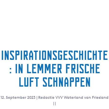
g
e
Inspirationsgeschichte
: In Lemmer frische
Luft schnappen
12. September 2023
|
Redactie VVV Waterland van Friesland
|
|