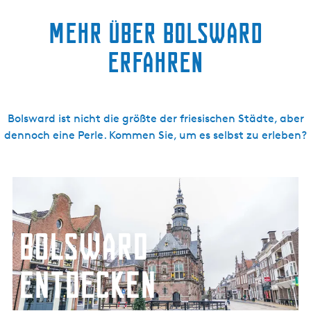
Mehr über Bolsward
erfahren
Bolsward ist nicht die größte der friesischen Städte, aber
dennoch eine Perle. Kommen Sie, um es selbst zu erleben?
B
o
l
Bolsward
s
w
a
entdecken
r
d