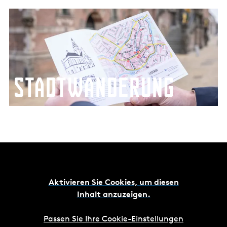
e
S
n
t
t
a
d
d
e
t
c
w
Stadtwanderung
k
a
e
n
n
d
e
r
u
n
g
Aktivieren Sie Cookies, um diesen
Inhalt anzuzeigen.
Passen Sie Ihre Cookie-Einstellungen