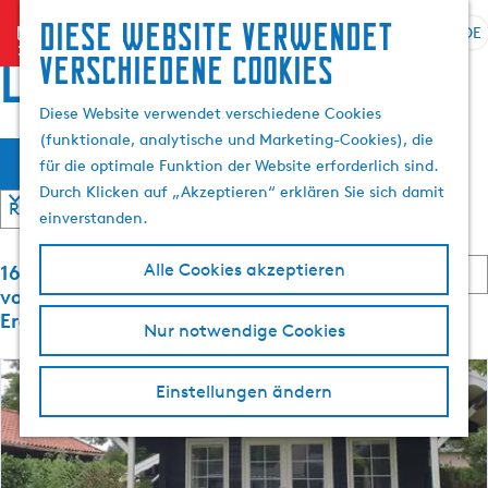
Suchen
Diese website verwendet
menu
&
DE
S
G
S
locations
verschiedene cookies
Buchen
p
e
u
r
h
c
Diese Website verwendet verschiedene Cookies
a
e
h
(funktionale, analytische und Marketing-Cookies), die
W
S
c
n
e
Filter
für die optimale Funktion der Website erforderlich sind.
o
h
S
n
a
Durch Klicken auf „Akzeptieren“ erklären Sie sich damit
r
e
i
t
einverstanden.
a
e
s
i
u
z
S
e
169 bis 192
Alle Cookies akzeptieren
s
u
m
o
r
von 1792
w
r
r
e
Ergebnisse
ö
Nur notwendige Cookies
ä
H
t
n
h
o
i
n
c
e
l
m
a
Einstellungen ändern
r
e
c
e
h
e
h
n
p
n
:
A
a
t
n
k