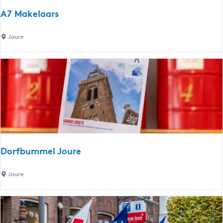
A7 Makelaars
A
Joure
7
M
a
k
e
l
a
a
r
Dorfbummel Joure
s
D
Joure
o
r
f
b