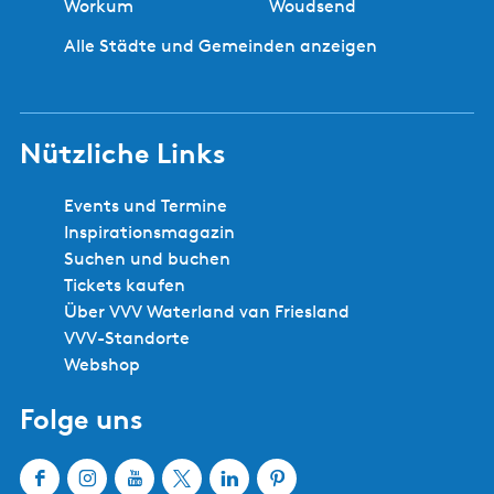
Workum
Woudsend
c
r
i
o
h
Alle Städte und Gemeinden anzeigen
h
t
t
a
e
e
o
r
r
g
r
t
i
e
j
e
Nützliche Links
g
h
a
r
e
e
c
-
Events und Termine
n
n
h
L
Inspirationsmagazin
S
t
u
Suchen und buchen
e
x
Tickets kaufen
i
e
Über VVV Waterland van Friesland
t
m
VVV-Standorte
e
o
Webshop
t
o
Folge uns
r
b
o
F
I
Y
X
L
P