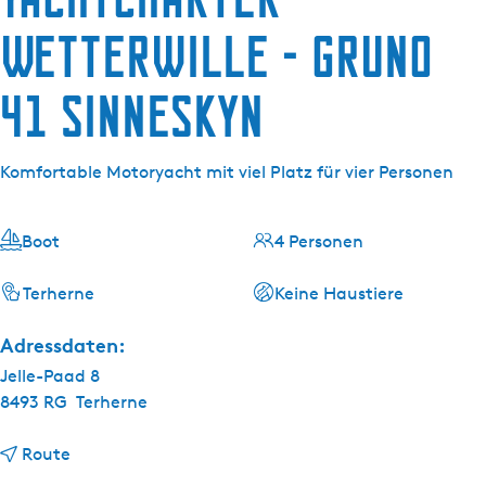
g
e
Wetterwille - Gruno
41 Sinneskyn
Komfortable Motoryacht mit viel Platz für vier Personen
Boot
4 Personen
Terherne
Keine Haustiere
Adressdaten:
Jelle-Paad 8
8493 RG
Terherne
b
Route
i