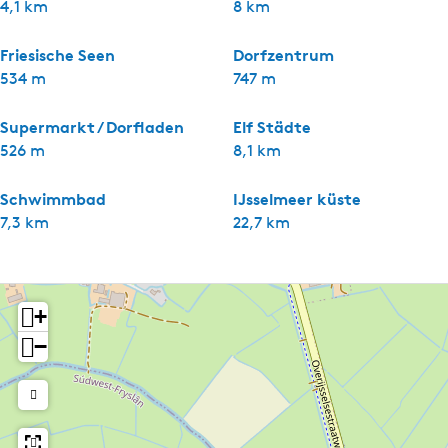
4,1 km
8 km
Friesische Seen
Dorfzentrum
534 m
747 m
Supermarkt / Dorfladen
Elf Städte
526 m
8,1 km
Schwimmbad
IJsselmeer küste
7,3 km
22,7 km
+
−