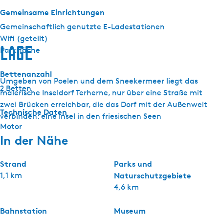
Gemeinsame Einrichtungen
Gemeinschaftlich genutzte E-Ladestationen
Wifi (geteilt)
Lage
Parkfläche
Bettenanzahl
Umgeben von Poelen und dem Sneekermeer liegt das
2 Betten
malerische Inseldorf Terherne, nur über eine Straße mit
zwei Brücken erreichbar, die das Dorf mit der Außenwelt
Technische Daten
verbinden: eine Insel in den friesischen Seen
Motor
In der Nähe
Strand
Parks und
1,1 km
Naturschutzgebiete
4,6 km
Bahnstation
Museum