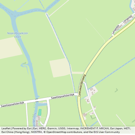
Leaflet
|
Powered by Esri | Esri, HERE, Garmin, USGS, Intermap, INCREMENT P, NRCAN, Esri Japan, METI,
Esri China (Hong Kong), NOSTRA, © OpenStreetMap contributors, and the GIS User Community