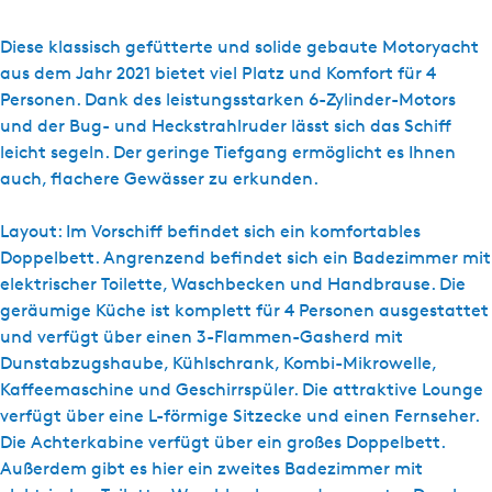
s
Y
Diese klassisch gefütterte und solide gebaute Motoryacht
a
aus dem Jahr 2021 bietet viel Platz und Komfort für 4
c
Personen. Dank des leistungsstarken 6-Zylinder-Motors
h
und der Bug- und Heckstrahlruder lässt sich das Schiff
t
leicht segeln. Der geringe Tiefgang ermöglicht es Ihnen
c
auch, flachere Gewässer zu erkunden.
h
a
Layout: Im Vorschiff befindet sich ein komfortables
r
Doppelbett. Angrenzend befindet sich ein Badezimmer mit
t
elektrischer Toilette, Waschbecken und Handbrause. Die
e
geräumige Küche ist komplett für 4 Personen ausgestattet
r
und verfügt über einen 3-Flammen-Gasherd mit
W
Dunstabzugshaube, Kühlschrank, Kombi-Mikrowelle,
e
Kaffeemaschine und Geschirrspüler. Die attraktive Lounge
t
verfügt über eine L-förmige Sitzecke und einen Fernseher.
t
Die Achterkabine verfügt über ein großes Doppelbett.
e
Außerdem gibt es hier ein zweites Badezimmer mit