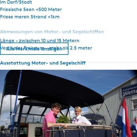
Im Dorf/Stadt
Friesische Seen <500 Meter
Friese meren Strand <1km
Abmessungen von Motor- und Segelschiffen
Länge - zwischen 10 und 15 Metern
Vertikaler Freiraum - mehr als 2.5 meter
Alle Merkmale anzeigen
Ausstattung Motor- und Segelschiff
Ruderlagenanzeige
Tiefenmesser
Tachometer
Navigationslichter
GPS
Oberlicht
Elektrische Ankerwinde
Äußerer Steuerstand
Wählen Sie