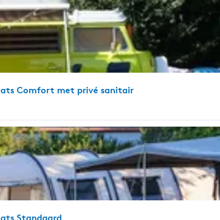
ats Comfort met privé sanitair
aats Standaard