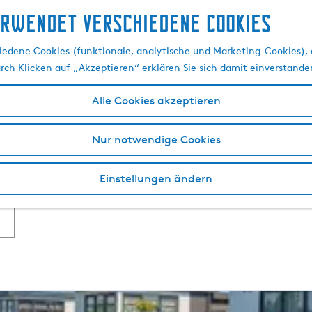
erwendet verschiedene cookies
Camping in Koudum
edene Cookies (funktionale, analytische und Marketing-Cookies), d
urch Klicken auf „Akzeptieren“ erklären Sie sich damit einverstande
Alle Cookies akzeptieren
 Koudum ist ideal für Natur- und Wassersportliebhaber. Ko
 macht es zum idealen Ort, um die Wasserlandschaft zu erku
Nur notwendige Cookies
 wo Sie sich in der Natur entspannen können. Die Campin
Stellplätzen. Es ist der perfekte Ort, um sich zu entspanne
Einstellungen ändern
ng und das Dorf besichtigen möchten, all das ist von ei