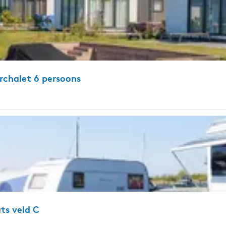
rchalet 6 persoons
ts veld C