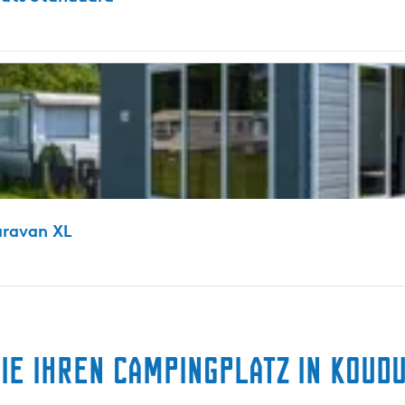
aravan XL
ie Ihren Campingplatz in Koud