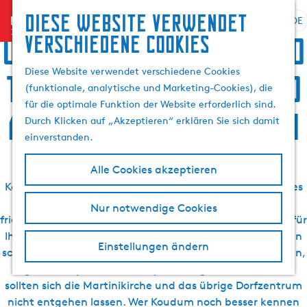
Suchen
Diese website verwendet
menu
&
DE
S
G
S
Übernachten, Speis und
verschiedene cookies
Buchen
p
e
u
r
h
c
Diese Website verwendet verschiedene Cookies
Trank, Sightseeing und
a
e
h
(funktionale, analytische und Marketing-Cookies), die
c
n
e
für die optimale Funktion der Website erforderlich sind.
h
S
Aktivurlaub in Koudum
n
Durch Klicken auf „Akzeptieren“ erklären Sie sich damit
e
i
einverstanden.
a
e
u
z
Alle Cookies akzeptieren
s
u
Koudum ist mit seinen 2700 Einwohnern ein relativ kleines
w
r
Dorf in der Region Südwestfriesland, inmitten der
Nur notwendige Cookies
ä
H
friesischen Seen. Koudum ist ein idealer Ausgangspunkt für
h
o
Ihren (Sommer-)Urlaub. Allein die friesischen Seen bieten
l
m
Einstellungen ändern
schier endlose Wassersportmöglichkeiten, wie Boot fahren,
e
e
Segeln, Stehpaddeln und Flyboarding. Kulturbeflissene
n
p
sollten sich die Martinikirche und das übrige Dorfzentrum
A
a
nicht entgehen lassen. Wer Koudum noch besser kennen
k