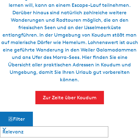
g
lernen will, kann an einem Escape-Lauf teilnehmen.
t
e
Darüber hinaus sind natürlich zahlreiche weitere
u
Wanderungen und Radtouren möglich, die an den
e
friesischen Seen und an der IJsselmeerküste
l
entlangführen. In der Umgebung von Koudum stößt man
l
auf malerische Dörfer wie Hemelum. Lohnenswert ist auch
e
eine geführte Wanderung in den Weiler Galamadammen
S
und ans Ufer des Morra-Sees. Hier finden Sie eine
p
Übersicht aller praktischen Adressen in Koudum und
r
Umgebung, damit Sie Ihren Urlaub gut vorbereiten
a
können.
c
h
e
Zur Zeite über Koudum
:
D
W
S
e
Filter
o
u
a
r
t
t