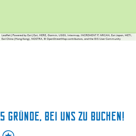
Leaflet
|
Powered by Esri | Esri, HERE, Garmin, USGS, Intermap, INCREMENT P, NRCAN, Esri Japan, METI,
Esri China (Hong Kong), NOSTRA, © OpenStreetMap contributors, and the GIS User Community
5 Gründe, bei uns zu buchen!