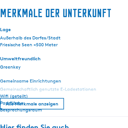
s
Merkmale der Unterkunft
k
j
e
Lage
Außerhalb des Dorfes/Stadt
Friesische Seen <500 Meter
Umweltfreundlich
Greenkey
Gemeinsame Einrichtungen
Gemeinschaftlich genutzte E-Ladestationen
Wifi (geteilt)
Parkfläche
Alle Merkmale anzeigen
Besprechungsraum
Hier finden Sie auch