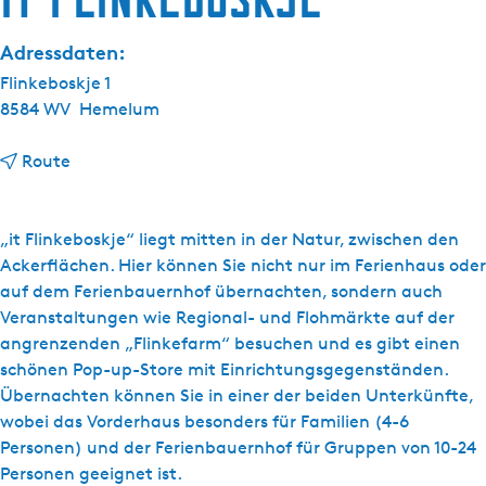
g
e
Adressdaten:
Flinkeboskje 1
8584 WV
Hemelum
b
Route
i
s
I
„it Flinkeboskje“ liegt mitten in der Natur, zwischen den
t
Ackerflächen. Hier können Sie nicht nur im Ferienhaus oder
F
auf dem Ferienbauernhof übernachten, sondern auch
l
Veranstaltungen wie Regional- und Flohmärkte auf der
i
angrenzenden „Flinkefarm“ besuchen und es gibt einen
n
schönen Pop-up-Store mit Einrichtungsgegenständen.
k
Übernachten können Sie in einer der beiden Unterkünfte,
e
wobei das Vorderhaus besonders für Familien (4-6
b
Personen) und der Ferienbauernhof für Gruppen von 10-24
o
Personen geeignet ist.