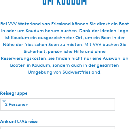
um Koudum
B
o
a
t
Bei VVV Waterland van Friesland können Sie direkt ein Boot
i
in oder um Koudum herum buchen. Dank der idealen Lage
n
ist Koudum ein ausgezeichneter Ort, um ein Boot in der
g
Nähe der friesischen Seen zu mieten. Mit VVV buchen Sie
Y
Sicherheit, persönliche Hilfe und ohne
a
Reservierungskosten. Sie finden nicht nur eine Auswahl an
c
Booten in Koudum, sondern auch in der gesamten
h
Umgebung von Südwestfriesland.
t
c
h
Reisegruppe
a
2 Personen
r
t
e
Ankunft/Abreise
r