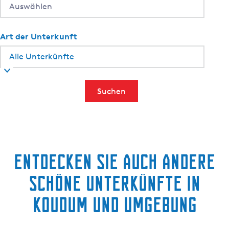
-
P
e
Art der Unterkunft
d
r
o
M
Suchen
a
r
i
n
3
0
Entdecken Sie auch andere
I
schöne Unterkünfte in
l
o
Koudum und Umgebung
n
a