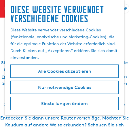
Suchen
Diese website verwendet
menu
&
DE
S
G
S
verschiedene cookies
Bootsvermietung in
Buchen
p
e
u
r
h
c
Diese Website verwendet verschiedene Cookies
und um Koudum
a
e
h
(funktionale, analytische und Marketing-Cookies), die
c
n
e
für die optimale Funktion der Website erforderlich sind.
h
S
n
Durch Klicken auf „Akzeptieren“ erklären Sie sich damit
e
i
einverstanden.
a
e
Sind Sie bereit für einen Wassersporturlaub? Dann sind Sie
u
z
in Koudum genau richtig. Koudum liegt nämlich an zwei
Alle Cookies akzeptieren
s
u
friesischen Seen
: der Morra und der Fluessen. Hier können
w
r
Sie also das friesische Wasserlandschaft erkunden, indem
Nur notwendige Cookies
ä
H
Sie ein Boot mieten. Wir haben eine Übersicht über
h
o
Bootsverleiher in Koudum und Umgebung für Sie
l
m
Einstellungen ändern
zusammengestellt, aus der Sie wählen können. Sind Sie
e
e
sich noch nicht sicher, wohin Sie fahren möchten?
n
p
Entdecken Sie dann unsere
Routenvorschläge
. Möchten Sie
A
a
Koudum auf andere Weise erkunden? Schauen Sie sich
k