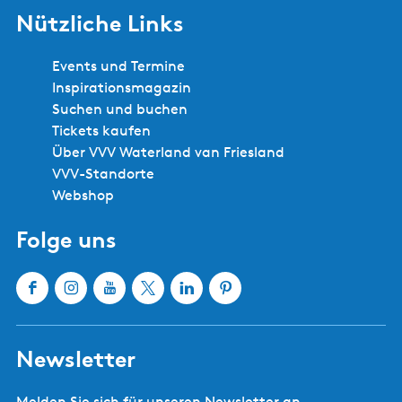
Nützliche Links
Events und Termine
Inspirationsmagazin
Suchen und buchen
Tickets kaufen
Über VVV Waterland van Friesland
VVV-Standorte
Webshop
Folge uns
F
I
Y
X
L
P
a
n
o
W
i
i
c
s
u
a
n
n
Newsletter
e
t
T
t
k
t
b
a
u
e
e
e
Melden Sie sich für unseren Newsletter an