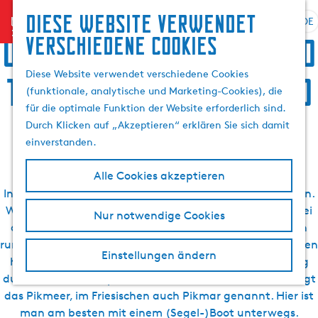
Suchen
Diese website verwendet
menu
&
DE
S
G
S
Übernachten, Speis und
verschiedene cookies
Buchen
p
e
u
r
h
c
Diese Website verwendet verschiedene Cookies
Trank, Sightseeing und
a
e
h
(funktionale, analytische und Marketing-Cookies), die
c
n
e
für die optimale Funktion der Website erforderlich sind.
h
S
Aktivurlaub in Grou
n
Durch Klicken auf „Akzeptieren“ erklären Sie sich damit
e
i
einverstanden.
a
e
u
z
Alle Cookies akzeptieren
s
u
In Grou und Umgebung gibt es jede Menge zu entdecken.
w
r
Wie wäre es z. B. mit einem Streifzug durch die Natur, bei
Nur notwendige Cookies
ä
H
dem man in einer der vielen Vogelbeobachtungshütten
h
o
rund um Grou Ausschau nach einer Vielzahl von Vogelarten
l
m
Einstellungen ändern
halten kann? Oder brechen Sie auf zu einer Wanderung
e
e
durch den Nationalpark De Alde Feanen. Neben Grou liegt
n
p
das Pikmeer, im Friesischen auch Pikmar genannt. Hier ist
A
a
man am besten mit einem (Segel-)Boot unterwegs.
k