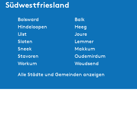
Südwestfriesland
Bolsward
Balk
Hindeloopen
Heeg
IJlst
Joure
Sloten
Lemmer
Sneek
Makkum
Stavoren
Oudemirdum
Workum
Woudsend
Alle Städte und Gemeinden anzeigen
Nützliche Links
Events und Termine
Inspirationsmagazin
Suchen und buchen