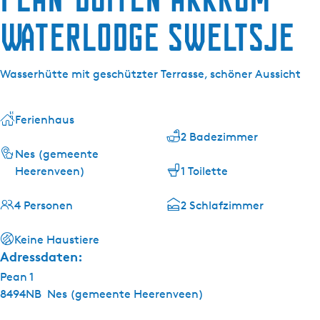
g
e
Waterlodge Sweltsje
Wasserhütte mit geschützter Terrasse, schöner Aussicht
Ferienhaus
2 Badezimmer
Nes (gemeente
Heerenveen)
1 Toilette
4 Personen
2 Schlafzimmer
Keine Haustiere
Adressdaten:
Pean 1
8494NB
Nes (gemeente Heerenveen)