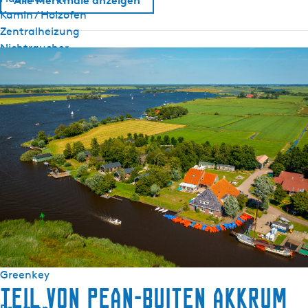
Alle Merkmale anzeigen
Kamin / Holzofen
Zentralheizung
Nichtraucher
WiFi (privat)
Bettdecken
Sanitär
Badezimmer EG
Separate Toilette
Dusche
Wellness
Sauna (geteilt)
Umweltfreundlich
Greenkey
Teil von Pean-buiten Akkrum