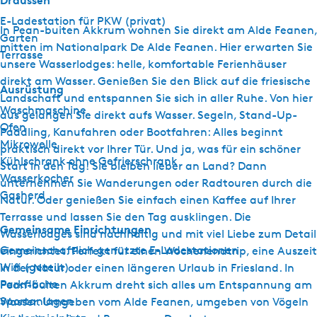
Draussen
E-Ladestation für PKW (privat)
In Pean-buiten Akkrum wohnen Sie direkt am Alde Feanen,
Garten
mitten im Nationalpark De Alde Feanen. Hier erwarten Sie
Terrasse
unsere Wasserlodges: helle, komfortable Ferienhäuser
direkt am Wasser. Genießen Sie den Blick auf die friesische
Ausrüstung
Landschaft und entspannen Sie sich in aller Ruhe. Von hier
Waschmaschine
aus gelangen Sie direkt aufs Wasser. Segeln, Stand-Up-
Ofen
Paddling, Kanufahren oder Bootfahren: Alles beginnt
Mikrowelle
praktisch direkt vor Ihrer Tür. Und ja, was für ein schöner
Kühlschrank ohne Gefrierschrank
Start in den Tag! Sie bleiben lieber an Land? Dann
Wasserkocher
unternehmen Sie Wanderungen oder Radtouren durch die
Gasherd
Natur. Oder genießen Sie einfach einen Kaffee auf Ihrer
Terrasse und lassen Sie den Tag ausklingen. Die
Gemeinsame Einrichtungen
Wasserlodges sind nachhaltig und mit viel Liebe zum Detail
Gemeinschaftlich genutzte E-Ladestationen
eingerichtet. Perfekt für einen Wochenendtrip, eine Auszeit
Wifi (geteilt)
in der Natur oder einen längeren Urlaub in Friesland. In
Parkfläche
Pean-buiten Akkrum dreht sich alles um Entspannung am
Sportanlagen
Wasser. Umgeben vom Alde Feanen, umgeben von Vögeln