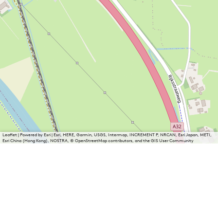
Leaflet
|
Powered by Esri | Esri, HERE, Garmin, USGS, Intermap, INCREMENT P, NRCAN, Esri Japan, METI,
Esri China (Hong Kong), NOSTRA, © OpenStreetMap contributors, and the GIS User Community