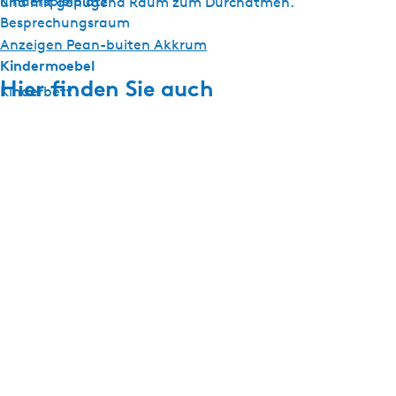
Kinderspielplatz
und mit genügend Raum zum Durchatmen.
Besprechungsraum
Anzeigen Pean-buiten Akkrum
Kindermoebel
Hier finden Sie auch
Kinderbett