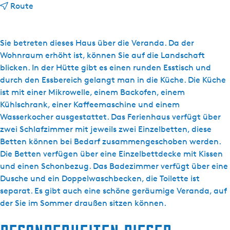
b
Route
i
s
P
Sie betreten dieses Haus über die Veranda. Da der
e
Wohnraum erhöht ist, können Sie auf die Landschaft
a
blicken. In der Hütte gibt es einen runden Esstisch und
n
durch den Essbereich gelangt man in die Küche. Die Küche
-
ist mit einer Mikrowelle, einem Backofen, einem
b
Kühlschrank, einer Kaffeemaschine und einem
u
Wasserkocher ausgestattet. Das Ferienhaus verfügt über
i
zwei Schlafzimmer mit jeweils zwei Einzelbetten, diese
t
Betten können bei Bedarf zusammengeschoben werden.
e
Die Betten verfügen über eine Einzelbettdecke mit Kissen
n
und einen Schonbezug. Das Badezimmer verfügt über eine
A
Dusche und ein Doppelwaschbecken, die Toilette ist
k
separat. Es gibt auch eine schöne geräumige Veranda, auf
k
der Sie im Sommer draußen sitzen können.
r
u