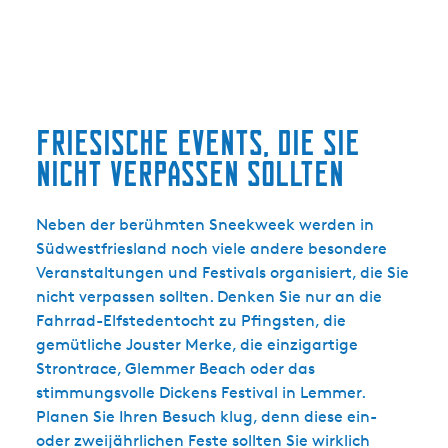
n
e
e
i
r
g
g
i
e
o
g
h
l
e
e
f
Friesische Events, die Sie
n
n
i
S
nicht verpassen sollten
m
e
'
i
t
Neben der berühmten Sneekweek werden in
t
H
Südwestfriesland noch viele andere besondere
e
a
Veranstaltungen und Festivals organisiert, die Sie
s
nicht verpassen sollten. Denken Sie nur an die
k
Fahrrad-Elfstedentocht zu Pfingsten, die
e
gemütliche Jouster Merke, die einzigartige
Strontrace, Glemmer Beach oder das
stimmungsvolle Dickens Festival in Lemmer.
Planen Sie Ihren Besuch klug, denn diese ein-
oder zweijährlichen Feste sollten Sie wirklich