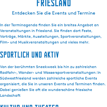
Friesland
r
r
a
l
l
n
Entdecken Sie die Events und Termine
a
a
d
n
n
In der Terminagenda finden Sie ein breites Angebot an
d
d
Veranstaltungen in Friesland. Sie finden dort Feste,
v
v
Vorträge, Märkte, Ausstellungen, Sportveranstaltungen,
a
a
Film- und Musikveranstaltungen und vieles mehr.
n
n
f
f
Sportlich und aktiv
r
r
i
i
e
e
Von der berühmten Sneekweek bis hin zu zahlreichen
s
s
Radfahr-, Wander- und Wassersportveranstaltungen: In
l
l
Südwestfriesland werden zahlreiche sportliche Events
a
a
organisiert, die Sie in unseren Events und Terminen finden.
n
n
Dabei genießen Sie oft die wunderschöne friesische
d
d
Landschaft
.
n