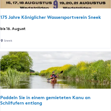
e
m
B
s
a
175 Jahre Königlicher Wassersportverein Sneek
l
k
1
bis 16. August
7
5
Sneek
J
a
h
r
e
K
ö
n
i
Paddeln Sie in einem gemieteten Kanu an
g
Schilfufern entlang
l