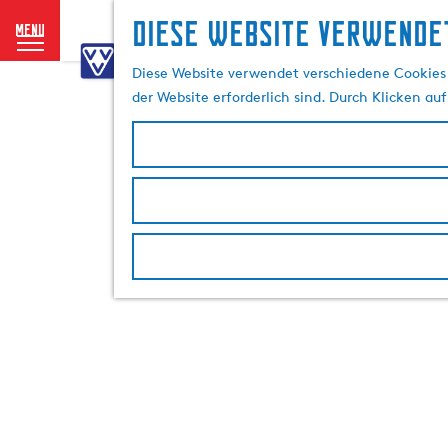
Diese website verwendet
menu
G
e
Diese Website verwendet verschiedene Cookies 
h
der Website erforderlich sind. Durch Klicken au
e
n
S
i
e
z
u
r
H
o
m
e
p
a