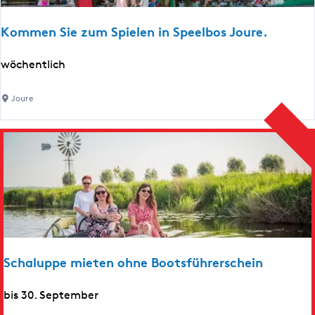
e
m
n
S
Kommen Sie zum Spielen in Speelbos Joure.
w
i
K
wöchentlich
m
o
f
m
Joure
u
m
n
e
n
S
i
e
z
u
m
Schaluppe mieten ohne Bootsführerschein
S
p
S
bis 30. September
i
c