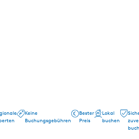
gionale
Keine
Bester
Lokal
Sich
perten
Buchungsgebühren
Preis
buchen
zuve
buc