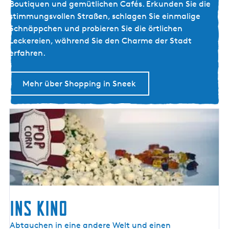
O
Boutiquen und gemütlichen Cafés. Erkunden Sie die
T
P
stimmungsvollen Straßen, schlagen Sie einmalige
E
P
Schnäppchen und probieren Sie die örtlichen
R
I
Leckereien, während Sie den Charme der Stadt
L
N
erfahren.
A
G
N
-
D
Mehr über Shopping in Sneek
T
A
G
I
N
S
N
E
E
K
INS KINO
Abtauchen in eine andere Welt und einen