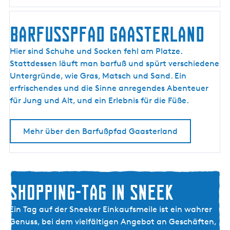
U
W
BARFUSSPFAD GAASTERLAND
A
R
B
Hier sind Schuhe und Socken fehl am Platze.
D
A
Stattdessen läuft man barfuß und spürt verschiedene
E
R
Untergründe, wie Gras, Matsch und Sand. Ein
N
F
erfrischendes und die Sinne anregendes Abenteuer
U
für Jung und Alt, und ein Erlebnis für die Füße.
S
S
Mehr über den Barfußpfad Gaasterland
P
F
A
D
SHOPPING-TAG IN SNEEK
G
A
S
Ein Tag auf der Sneeker Einkaufsmeile ist ein wahrer
A
H
Genuss, bei dem vielfältigen Angebot an Geschäften,
S