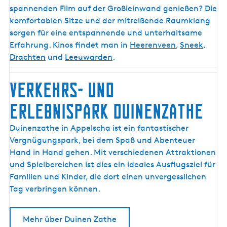
spannenden Film auf der Großleinwand genießen? Die
komfortablen Sitze und der mitreißende Raumklang
sorgen für eine entspannende und unterhaltsame
Erfahrung. Kinos findet man in
Heerenveen
,
Sneek
,
Drachten
und
Leeuwarden
.
VERKEHRS- UND
ERLEBNISPARK DUINENZATHE
V
Duinenzathe in Appelscha ist ein fantastischer
E
Vergnügungspark, bei dem Spaß und Abenteuer
R
Hand in Hand gehen. Mit verschiedenen Attraktionen
K
und Spielbereichen ist dies ein ideales Ausflugsziel für
E
Familien und Kinder, die dort einen unvergesslichen
H
Tag verbringen können.
R
S
Mehr über Duinen Zathe
-