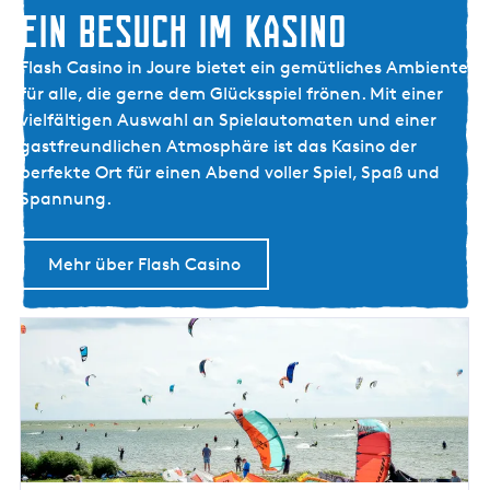
EIN BESUCH IM KASINO
E
Flash Casino in Joure bietet ein gemütliches Ambiente
I
für alle, die gerne dem Glücksspiel frönen. Mit einer
N
vielfältigen Auswahl an Spielautomaten und einer
B
gastfreundlichen Atmosphäre ist das Kasino der
E
perfekte Ort für einen Abend voller Spiel, Spaß und
S
Spannung.
U
C
Mehr über Flash Casino
H
I
M
K
A
S
I
N
O