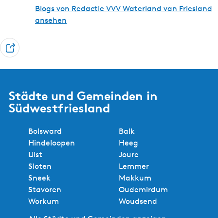
r
Blogs von Redactie VVV Waterland van Friesland
ansehen
T
e
i
l
Städte und Gemeinden in
e
Südwestfriesland
n
Bolsward
Balk
Hindeloopen
Heeg
IJlst
Joure
Sloten
Lemmer
Sneek
Makkum
Stavoren
Oudemirdum
Workum
Woudsend