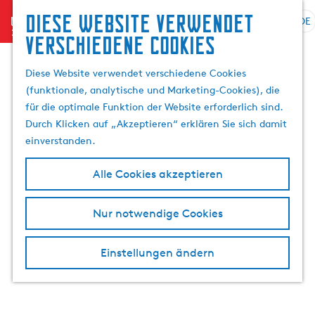
Suchen
Diese website verwendet
menu
&
DE
S
G
S
verschiedene cookies
Buchen
p
e
u
r
h
c
Diese Website verwendet verschiedene Cookies
a
e
h
(funktionale, analytische und Marketing-Cookies), die
c
n
e
für die optimale Funktion der Website erforderlich sind.
h
S
n
Durch Klicken auf „Akzeptieren“ erklären Sie sich damit
e
i
einverstanden.
a
e
u
z
Alle Cookies akzeptieren
s
u
w
r
Nur notwendige Cookies
ä
H
h
o
l
m
Einstellungen ändern
e
e
n
p
A
a
k