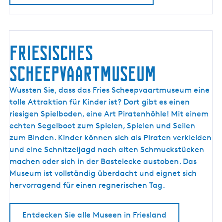
I
N
L
Friesisches
U
T
Scheepvaartmuseum
T
E
F
Wussten Sie, dass das Fries Scheepvaartmuseum eine
L
r
tolle Attraktion für Kinder ist? Dort gibt es einen
G
i
riesigen Spielboden, eine Art Piratenhöhle! Mit einem
E
e
echten Segelboot zum Spielen, Spielen und Seilen
E
s
zum Binden. Kinder können sich als Piraten verkleiden
S
i
und eine Schnitzeljagd nach alten Schmuckstücken
T
s
machen oder sich in der Bastelecke austoben. Das
c
Museum ist vollständig überdacht und eignet sich
h
hervorragend für einen regnerischen Tag.
e
s
Entdecken Sie alle Museen in Friesland
S