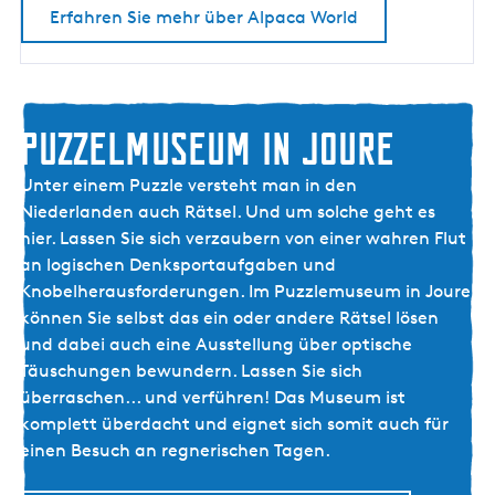
L
Erfahren Sie mehr über Alpaca World
D
F
R
I
PUZZELMUSEUM IN JOURE
E
S
P
Unter einem Puzzle versteht man in den
L
U
Niederlanden auch Rätsel. Und um solche geht es
A
Z
hier. Lassen Sie sich verzaubern von einer wahren Flut
N
Z
an logischen Denksportaufgaben und
D
E
Knobelherausforderungen. Im Puzzlemuseum in Joure
L
können Sie selbst das ein oder andere Rätsel lösen
M
und dabei auch eine Ausstellung über optische
U
Täuschungen bewundern. Lassen Sie sich
S
überraschen... und verführen! Das Museum ist
E
komplett überdacht und eignet sich somit auch für
U
einen Besuch an regnerischen Tagen.
M