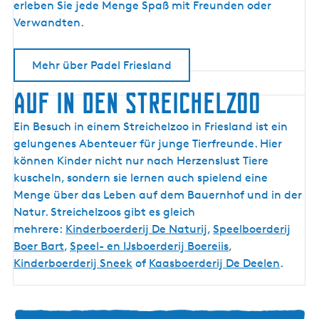
N
I
erleben Sie jede Menge Spaß mit Freunden oder
E
N
Verwandten.
N
I
Z
C
Mehr über Padel Friesland
A
T
AUF IN DEN STREICHELZOO
H
E
Ein Besuch in einem Streichelzoo in Friesland ist ein
gelungenes Abenteuer für junge Tierfreunde. Hier
können Kinder nicht nur nach Herzenslust Tiere
kuscheln, sondern sie lernen auch spielend eine
Menge über das Leben auf dem Bauernhof und in der
Natur. Streichelzoos gibt es gleich
mehrere:
Kinderboerderij De Naturij
,
Speelboerderij
Boer Bart
,
Speel- en IJsboerderij Boereiis
,
Kinderboerderij Sneek
of
Kaasboerderij De Deelen
.