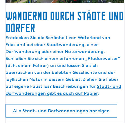
WANDERND DURCH STÄDTE UND
DÖRFER
W
Entdecken Sie die Schönheit von Waterland van
A
Friesland bei einer Stadtwanderung, einer
N
Dorfwanderung oder einer Naturwanderung.
D
Schließen Sie sich einem erfahrenen „Pfadanweiser“
E
(d. h. einem Führer) an und lassen Sie sich
R
überraschen von der belebten Geschichte und der
N
idyllischen Natur in diesem Gebiet. Ziehen Sie lieber
D
auf eigene Faust los? Beschreibungen für
Stadt- und
D
Dorfwanderungen gibt es auch auf Papier
.
U
R
Alle Stadt- und Dorfwanderungen anzeigen
C
H
S