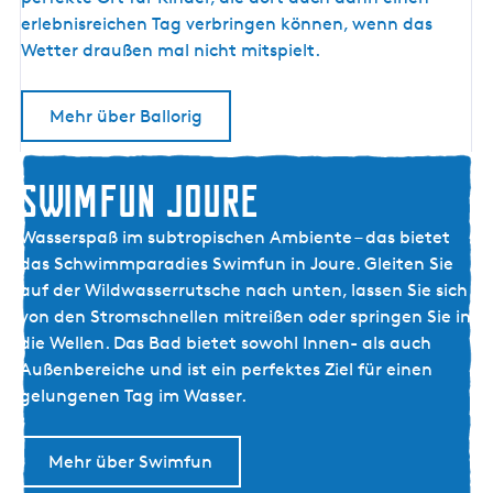
R
R
erlebnisreichen Tag verbringen können, wenn das
&
I
Wetter draußen mal nicht mitspielt.
K
G
L
S
Mehr über Ballorig
I
N
F
E
E
SWIMFUN JOURE
K
S
Wasserspaß im subtropischen Ambiente – das bietet
W
das Schwimmparadies Swimfun in Joure. Gleiten Sie
I
auf der Wildwasserrutsche nach unten, lassen Sie sich
M
von den Stromschnellen mitreißen oder springen Sie in
F
die Wellen. Das Bad bietet sowohl Innen- als auch
U
Außenbereiche und ist ein perfektes Ziel für einen
N
gelungenen Tag im Wasser.
J
O
Mehr über Swimfun
U