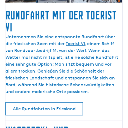
k
RUNDFAHRT MIT DER TOERIST
VI
R
Unternehmen Sie eine entspannte Rundfahrt über
U
die friesischen Seen mit der
Toerist VI
, einem Schiff
N
von Rondvaartbedrijf M. van der Werf. Wenn das
D
Wetter mal nicht mitspielt, ist eine solche Rundfahrt
F
eine sehr gute Option: Man sitzt bequem und vor
A
allem trocken. Genießen Sie die Schönheit der
H
friesischen Landschaft und entspannen Sie sich an
R
Bord, während Sie historische Sehenswürdigkeiten
T
und andere malerische Orte passieren.
M
I
Alle Rundfahrten in Friesland
T
D
E