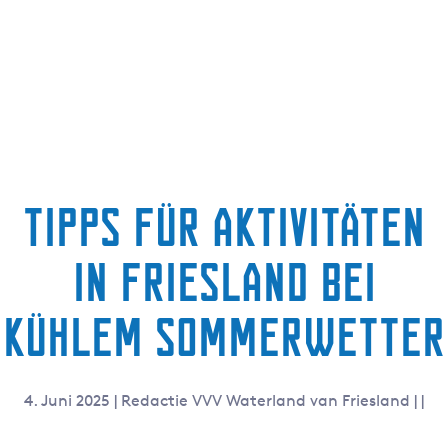
g
t
e
u
e
l
l
e
S
p
Tipps für Aktivitäten
r
a
in Friesland bei
c
h
e
kühlem Sommerwetter
:
D
e
4. Juni 2025
|
Redactie VVV Waterland van Friesland
|
|
u
t