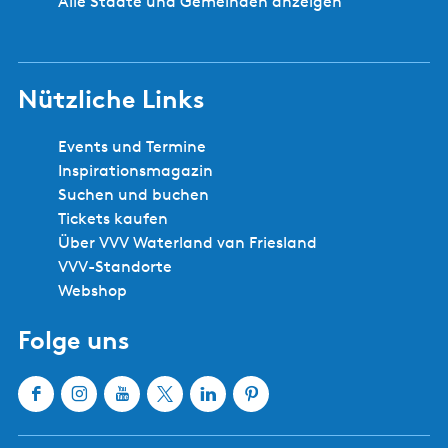
Alle Städte und Gemeinden anzeigen
Nützliche Links
Events und Termine
Inspirationsmagazin
Suchen und buchen
Tickets kaufen
Über VVV Waterland van Friesland
VVV-Standorte
Webshop
Folge uns
F
I
Y
X
L
P
a
n
o
W
i
i