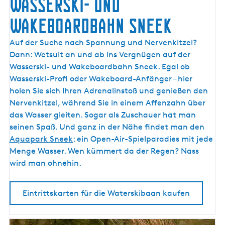
WASSERSKI- UND
R
WAKEBOARDBAHN SNEEK
T
O
W
Auf der Suche nach Spannung und Nervenkitzel?
E
A
Dann: Wetsuit an und ab ins Vergnügen auf der
R
S
Wasserski- und Wakeboardbahn Sneek. Egal ob
I
S
Wasserski-Profi oder Wakeboard-Anfänger – hier
S
E
holen Sie sich Ihren Adrenalinstoß und genießen den
T
R
Nervenkitzel, während Sie in einem Affenzahn über
V
S
das Wasser gleiten. Sogar als Zuschauer hat man
I
K
seinen Spaß. Und ganz in der Nähe findet man den
I
Aquapark Sneek
: ein Open-Air-Spielparadies mit jede
-
Menge Wasser. Wen kümmert da der Regen? Nass
U
wird man ohnehin.
N
D
Eintrittskarten für die Waterskibaan kaufen
W
A
K