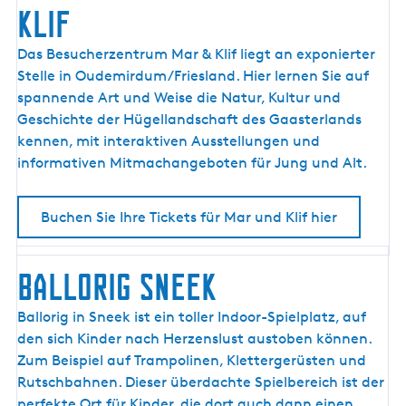
KLIF
B
Das Besucherzentrum Mar & Klif liegt an exponierter
E
Stelle in Oudemirdum/Friesland. Hier lernen Sie auf
S
spannende Art und Weise die Natur, Kultur und
U
Geschichte der Hügellandschaft des Gaasterlands
C
kennen, mit interaktiven Ausstellungen und
H
informativen Mitmachangeboten für Jung und Alt.
E
R
Buchen Sie Ihre Tickets für Mar und Klif hier
Z
E
N
BALLORIG SNEEK
T
R
B
Ballorig in Sneek ist ein toller Indoor-Spielplatz, auf
U
A
den sich Kinder nach Herzenslust austoben können.
M
L
Zum Beispiel auf Trampolinen, Klettergerüsten und
M
L
Rutschbahnen. Dieser überdachte Spielbereich ist der
A
O
perfekte Ort für Kinder, die dort auch dann einen