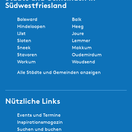
e
Südwestfriesland
n
Bolsward
Balk
Hindeloopen
Heeg
IJlst
Joure
Sloten
Lemmer
Sneek
Makkum
Stavoren
Oudemirdum
Workum
Woudsend
Alle Städte und Gemeinden anzeigen
Nützliche Links
Events und Termine
Inspirationsmagazin
Suchen und buchen