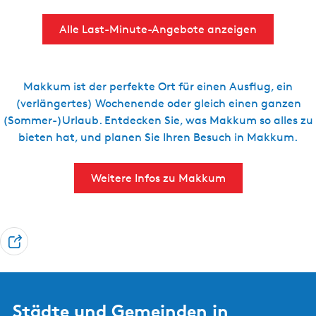
Alle Last-Minute-Angebote anzeigen
Makkum ist der perfekte Ort für einen Ausflug, ein
(verlängertes) Wochenende oder gleich einen ganzen
(Sommer-)Urlaub. Entdecken Sie, was Makkum so alles zu
bieten hat, und planen Sie Ihren Besuch in Makkum.
Weitere Infos zu Makkum
T
e
i
l
Städte und Gemeinden in