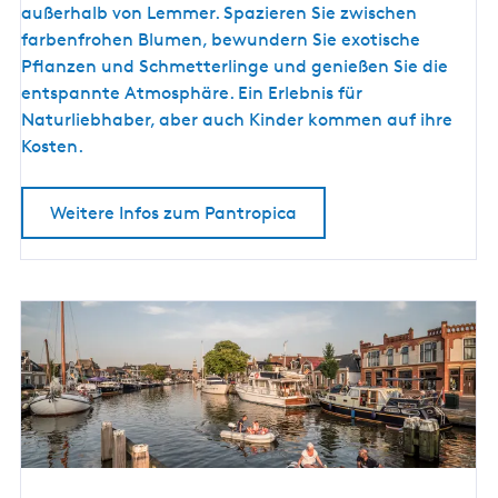
T
außerhalb von Lemmer. Spazieren Sie zwischen
r
farbenfrohen Blumen, bewundern Sie exotische
o
Pflanzen und Schmetterlinge und genießen Sie die
p
entspannte Atmosphäre. Ein Erlebnis für
i
Naturliebhaber, aber auch Kinder kommen auf ihre
s
Kosten.
c
h
Weitere Infos zum Pantropica
e
G
ä
r
t
e
n