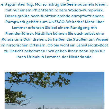
entspannten Tag. Mal so richtig die Seele baumeln lassen,
mit nur einem Pflichttermin: dem Wouda-Pumpwerk.
Dieses größte noch funktionierende dampfbetriebene
Pumpwerk gehört zum UNESCO-Welterbe! Mehr über
Lemmer erfahren Sie bei einem Rundgang mit
Fremdenführer. Natürlich können Sie auch selbst eine
‚Runde ums Dok‘ drehen. So heißen die Straßen am Wasser
im historischen Ortskern. Ob Sie wohl ein Lemsteraak-Boot
zu Gesicht bekommen? Wir geben Ihnen zehn Tipps für
Ihren Urlaub in Lemmer, der Niederlande.