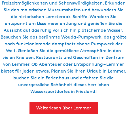
Freizeitmöglichkeiten und Sehenswürdigkeiten. Erkunden
S
Sie den malerischen Museumshafen und bewundern Sie
p
die historischen Lemsteraak-Schiffe. Wandern Sie
u
entspannt am IJsselmeer entlang und genießen Sie die
r
Aussicht auf das ruhig vor sich hin plätschernde Wasser.
Besuchen Sie das berühmte
Wouda-Pumpwerk
, das größte
noch funktionierende dampfbetriebene Pumpwerk der
Welt. Genießen Sie die gemütliche Atmosphäre in den
vielen Kneipen, Restaurants und Geschäften im Zentrum
von Lemmer. Ob Abenteuer oder Entspannung – Lemmer
bietet für jeden etwas. Planen Sie Ihren Urlaub in Lemmer,
buchen Sie ein Ferienhaus und erfahren Sie die
unvergessliche Schönheit dieses herrlichen
Wassersportdorfes in Friesland!
Weiterlesen über Lemmer