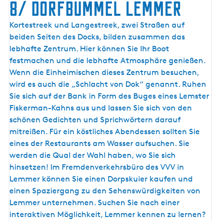
8/ Dorfbummel Lemmer
8
Kortestreek und Langestreek, zwei Straßen auf
/
beiden Seiten des Docks, bilden zusammen das
D
lebhafte Zentrum. Hier können Sie Ihr Boot
o
festmachen und die lebhafte Atmosphäre genießen.
r
Wenn die Einheimischen dieses Zentrum besuchen,
f
wird es auch die „Schlacht von Dok“ genannt. Ruhen
b
Sie sich auf der Bank in Form des Buges eines Lemster
u
Fiskerman-Kahns aus und lassen Sie sich von den
m
schönen Gedichten und Sprichwörtern darauf
m
mitreißen. Für ein köstliches Abendessen sollten Sie
e
eines der Restaurants am Wasser aufsuchen. Sie
l
werden die Qual der Wahl haben, wo Sie sich
L
hinsetzen! Im Fremdenverkehrsbüro des VVV in
e
Lemmer können Sie einen Dorpskuier kaufen und
m
einen Spaziergang zu den Sehenswürdigkeiten von
m
Lemmer unternehmen. Suchen Sie nach einer
e
interaktiven Möglichkeit, Lemmer kennen zu lernen?