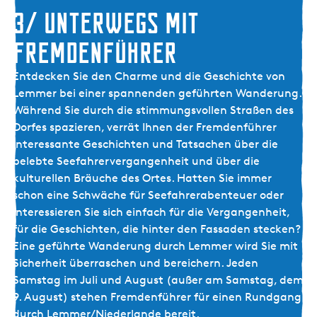
3/ Unterwegs mit
Fremdenführer
3
Entdecken Sie den Charme und die Geschichte von
/
Lemmer bei einer spannenden geführten Wanderung.
U
Während Sie durch die stimmungsvollen Straßen des
n
Dorfes spazieren, verrät Ihnen der Fremdenführer
t
interessante Geschichten und Tatsachen über die
e
belebte Seefahrervergangenheit und über die
r
kulturellen Bräuche des Ortes. Hatten Sie immer
w
schon eine Schwäche für Seefahrerabenteuer oder
e
interessieren Sie sich einfach für die Vergangenheit,
g
für die Geschichten, die hinter den Fassaden stecken?
s
Eine geführte Wanderung durch Lemmer wird Sie mit
m
Sicherheit überraschen und bereichern. Jeden
i
Samstag im Juli und August (außer am Samstag, dem
t
9. August) stehen Fremdenführer für einen Rundgang
F
durch Lemmer/Niederlande bereit.