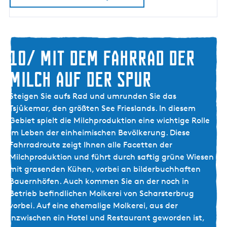
e
m
m
e
r
10/ Mit dem Fahrrad der
Milch auf der Spur
1
Steigen Sie aufs Rad und umrunden Sie das
0
Tsjûkemar, den größten See Frieslands. In diesem
/
Gebiet spielt die Milchproduktion eine wichtige Rolle
M
im Leben der einheimischen Bevölkerung. Diese
i
Fahrradroute zeigt Ihnen alle Facetten der
t
Milchproduktion und führt durch saftig grüne Wiesen
d
mit grasenden Kühen, vorbei an bilderbuchhaften
e
Bauernhöfen. Auch kommen Sie an der noch in
m
Betrieb befindlichen Molkerei von Scharsterbrug
F
vorbei. Auf eine ehemalige Molkerei, aus der
a
inzwischen ein Hotel und Restaurant geworden ist,