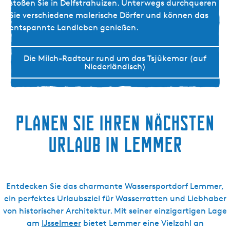
h
stoßen Sie in Delfstrahuizen. Unterwegs durchqueren
r
Sie verschiedene malerische Dörfer und können das
r
entspannte Landleben genießen.
a
d
Die Milch-Radtour rund um das Tsjûkemar (auf
d
Niederländisch)
e
r
M
i
Planen Sie Ihren nächsten
l
c
Urlaub in Lemmer
h
a
u
Entdecken Sie das charmante Wassersportdorf Lemmer,
f
ein perfektes Urlaubsziel für Wasserratten und Liebhaber
d
von historischer Architektur. Mit seiner einzigartigen Lage
e
am
IJsselmeer
bietet Lemmer eine Vielzahl an
r