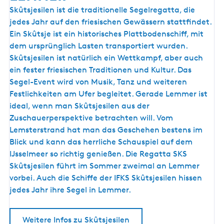
9
Skûtsjesilen ist die traditionelle Segelregatta, die
/
jedes Jahr auf den friesischen Gewässern stattfindet.
S
Ein Skûtsje ist ein historisches Plattbodenschiff, mit
k
dem ursprünglich Lasten transportiert wurden.
û
Skûtsjesilen ist natürlich ein Wettkampf, aber auch
t
ein fester friesischen Traditionen und Kultur. Das
s
Segel-Event wird von Musik, Tanz und weiteren
j
Festlichkeiten am Ufer begleitet. Gerade Lemmer ist
e
ideal, wenn man Skûtsjesilen aus der
s
Zuschauerperspektive betrachten will. Vom
i
Lemsterstrand hat man das Geschehen bestens im
l
Blick und kann das herrliche Schauspiel auf dem
e
IJsselmeer so richtig genießen. Die Regatta SKS
n
Skûtsjesilen führt im Sommer zweimal an Lemmer
b
vorbei. Auch die Schiffe der IFKS Skûtsjesilen hissen
e
jedes Jahr ihre Segel in Lemmer.
i
L
Weitere Infos zu Skûtsjesilen