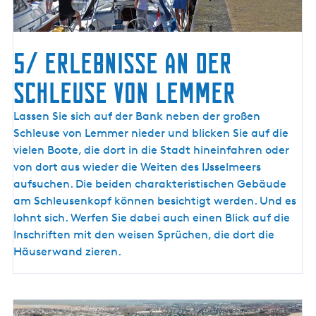
e
m
s
t
5/ Erlebnisse an der
e
Schleuse von Lemmer
r
a
Lassen Sie sich auf der Bank neben der großen
a
Schleuse von Lemmer nieder und blicken Sie auf die
k
vielen Boote, die dort in die Stadt hineinfahren oder
von dort aus wieder die Weiten des IJsselmeers
aufsuchen. Die beiden charakteristischen Gebäude
am Schleusenkopf können besichtigt werden. Und es
lohnt sich. Werfen Sie dabei auch einen Blick auf die
Inschriften mit den weisen Sprüchen, die dort die
Häuserwand zieren.