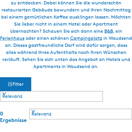
g
zu entdecken. Dabei können Sie die wunderschön
t
e
restaurierten Gebäude bewundern und Ihren Nachmittag
u
bei einem gemütlichen Kaffee ausklingen lassen. Möchten
e
Sie lieber nicht in einem Hotel oder Apartment
l
übernachten? Schauen Sie sich dann eine
B&B
, ein
l
Ferienhaus
oder einen schönen
Campingplatz
in Woudsend
e
an. Dieses gastfreundliche Dorf wird dafür sorgen, dass
S
alles während Ihres Aufenthalts nach Ihren Wünschen
p
verläuft. Sehen Sie sich unten das Angebot an Hotels und
r
Apartments in Woudsend an.
a
c
W
S
Filter
h
o
a
e
r
:
t
s
i
D
S
e
0
e
m
o
r
Ergebnisse
u
r
e
t
t
n