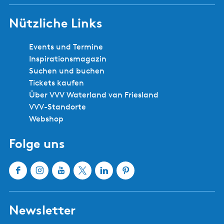
Nützliche Links
Events und Termine
Inspirationsmagazin
Suchen und buchen
Tickets kaufen
Über VVV Waterland van Friesland
VVV-Standorte
Webshop
Folge uns
F
I
Y
X
L
P
a
n
o
W
i
i
c
s
u
a
n
n
Newsletter
e
t
T
t
k
t
b
a
u
e
e
e