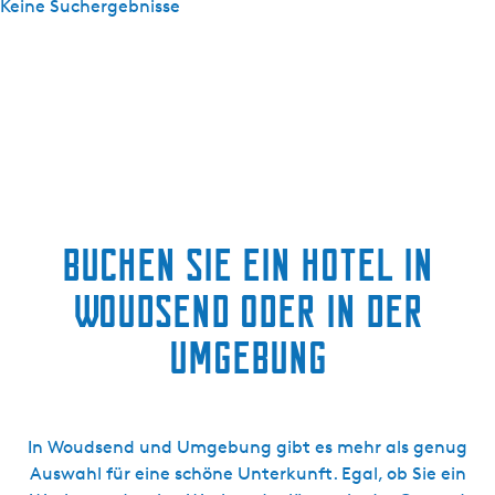
ö
Keine Suchergebnisse
s
i
n
c
c
e
a
h
r
c
h
e
h
n
:
t
n
a
e
c
h
s
:
Buchen Sie ein Hotel in
t
Woudsend oder in der
d
Umgebung
u
u
In Woudsend und Umgebung gibt es mehr als genug
n
Auswahl für eine schöne Unterkunft. Egal, ob Sie ein