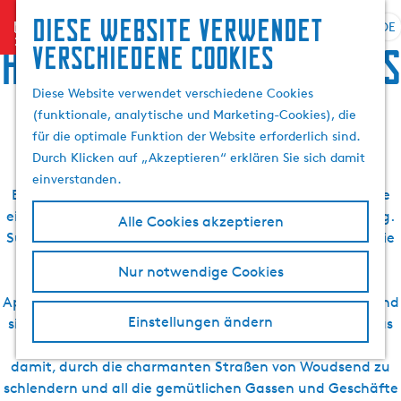
Suchen
Diese website verwendet
menu
&
DE
S
G
S
Hotels und Apartments
verschiedene cookies
Buchen
p
e
u
r
h
c
Diese Website verwendet verschiedene Cookies
in Woudsend
a
e
h
(funktionale, analytische und Marketing-Cookies), die
c
n
e
für die optimale Funktion der Website erforderlich sind.
h
S
n
Durch Klicken auf „Akzeptieren“ erklären Sie sich damit
e
i
einverstanden.
a
e
Besuchen Sie das charmante Woudsend und buchen Sie
u
z
ein Hotel oder Apartment im Dorf oder in der Umgebung.
Alle Cookies akzeptieren
s
u
Suchen Sie nach einem schönen Hotel? Oder möchten Sie
w
r
lieber in einem gemütlichen Apartment übernachten?
Nur notwendige Cookies
ä
H
Woudsend hat viel zu bieten. Von Ihrem Hotel oder
h
o
Apartment aus können Sie Woudsend leicht erkunden und
l
m
Einstellungen ändern
sich von den schönen Dingen überraschen lassen, die das
e
e
Dorf zu bieten hat. Verbringen Sie einen Nachmittag
n
p
damit, durch die charmanten Straßen von Woudsend zu
A
a
schlendern und all die gemütlichen Gassen und Geschäfte
k