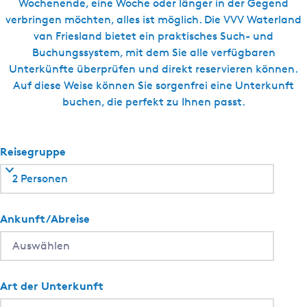
t
Wochenende, eine Woche oder länger in der Gegend
verbringen möchten, alles ist möglich. Die VVV Waterland
e
van Friesland bietet ein praktisches Such- und
Buchungssystem, mit dem Sie alle verfügbaren
r
Unterkünfte überprüfen und direkt reservieren können.
Auf diese Weise können Sie sorgenfrei eine Unterkunft
n
buchen, die perfekt zu Ihnen passt.
e
h
Reisegruppe
m
2 Personen
e
Ankunft/Abreise
n
?
Art der Unterkunft