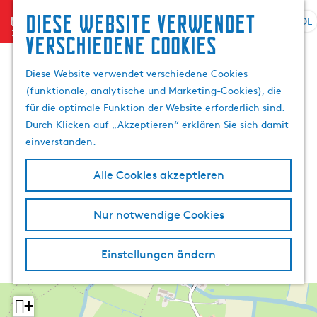
Diese website verwendet
menu
DE
S
G
S
verschiedene cookies
p
e
u
r
h
c
Diese Website verwendet verschiedene Cookies
a
e
h
(funktionale, analytische und Marketing-Cookies), die
c
n
e
für die optimale Funktion der Website erforderlich sind.
h
S
n
Durch Klicken auf „Akzeptieren“ erklären Sie sich damit
e
i
einverstanden.
a
e
u
z
Alle Cookies akzeptieren
s
u
w
r
Nur notwendige Cookies
ä
H
h
o
l
m
Einstellungen ändern
e
e
n
p
A
a
+
k