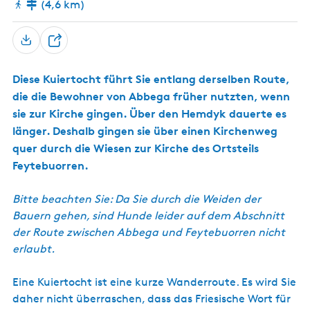
(4,6 km)
s
c
h
T
e
Diese Kuiertocht führt Sie entlang derselben Route,
i
die die Bewohner von Abbega früher nutzten, wenn
l
sie zur Kirche gingen. Über den Hemdyk dauerte es
e
n
länger. Deshalb gingen sie über einen Kirchenweg
quer durch die Wiesen zur Kirche des Ortsteils
Feytebuorren.
Bitte beachten Sie: Da Sie durch die Weiden der
Bauern gehen, sind Hunde leider auf dem Abschnitt
der Route zwischen Abbega und Feytebuorren nicht
erlaubt.
Eine Kuiertocht ist eine kurze Wanderroute. Es wird Sie
daher nicht überraschen, dass das Friesische Wort für