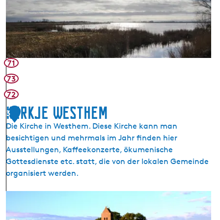
l
a
u
h
u
i
71
s
73
t
72
e
r
Kerkje Westhem
3
P
Die Kirche in Westhem. Diese Kirche kann man
o
besichtigen und mehrmals im Jahr finden hier
e
Ausstellungen, Kaffeekonzerte, ökumenische
l
Gottesdienste etc. statt, die von der lokalen Gemeinde
e
organisiert werden.
n
K
e
r