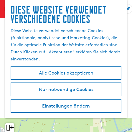
Diese website verwendet
menu
DE
S
G
S
verschiedene cookies
p
e
u
r
h
c
Diese Website verwendet verschiedene Cookies
a
e
h
(funktionale, analytische und Marketing-Cookies), die
c
n
e
für die optimale Funktion der Website erforderlich sind.
h
S
n
Durch Klicken auf „Akzeptieren“ erklären Sie sich damit
e
i
einverstanden.
a
e
u
z
Alle Cookies akzeptieren
s
u
w
r
Nur notwendige Cookies
ä
H
h
o
l
m
Einstellungen ändern
e
e
n
p
A
a
+
k