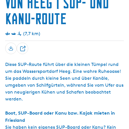
von Heeg | SUP- und
k
s
G
a
i
i
a
c
j
n
Kanu-Route
a
F
h
H
s
.
e
t
V
e
m
i
g
(7,7 km)
e
s
e
s
r
e
O
T
r
u
m
e
d
a
Diese SUP-Route führt über die kleinen Tümpel rund
i
e
n
g
um das Wassersportdorf Heeg. Eine wahre Ruheoase!
l
a
Sie paddeln durch kleine Seen und über Kanäle,
e
umgeben von Schilfgürteln, während Sie vom Ufer aus
n
von neugierigen Kühen und Schafen beobachtet
werden.
Boot, SUP-Board oder Kanu bzw. Kajak mieten in
Friesland
Sie haben kein eigenes SUP-Board oder Kanu? Kein