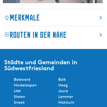
e
e
g
Merkmale
Routen in der Nähe
Städte und Gemeinden in
Südwestfriesland
Bolsward
Balk
Hindeloopen
Heeg
IJlst
Joure
Sloten
Lemmer
Sneek
Makkum