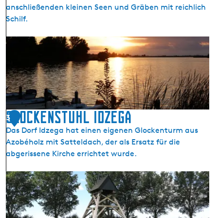
anschließenden kleinen Seen und Gräben mit reichlich
Schilf.
T
ü
m
p
e
l
g
Glockenstuhl Idzega
3
e
Das Dorf Idzega hat einen eigenen Glockenturm aus
b
Azobéholz mit Satteldach, der als Ersatz für die
i
abgerissene Kirche errichtet wurde.
e
t
G
H
l
e
o
e
c
g