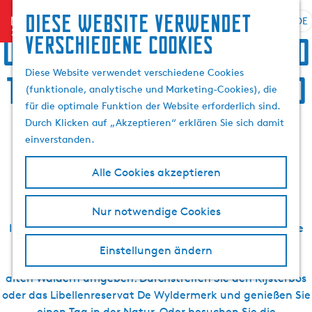
Suchen
Diese website verwendet
menu
&
DE
S
G
S
Übernachten, Speis und
verschiedene cookies
Buchen
p
e
u
r
h
c
Diese Website verwendet verschiedene Cookies
Trank, Sightseeing und
a
e
h
(funktionale, analytische und Marketing-Cookies), die
c
n
e
für die optimale Funktion der Website erforderlich sind.
h
S
Aktivurlaub in
n
Durch Klicken auf „Akzeptieren“ erklären Sie sich damit
e
i
einverstanden.
a
e
Oudemirdum
u
z
Alle Cookies akzeptieren
s
u
w
r
Nur notwendige Cookies
ä
H
In Oudemirdum und Umgebung gibt es viele Stellen, die
h
o
man bei einem Besuch entdecken kann. Und sollte.
l
m
Einstellungen ändern
Oudemirdum ist von Naturgebieten und Jahrhunderte
e
e
alten Wäldern umgeben. Durchstreifen Sie den Rijsterbos
n
p
A
oder das Libellenreservat De Wyldermerk und genießen Sie
a
k
einen Tag in der Natur. Oder besuchen Sie die