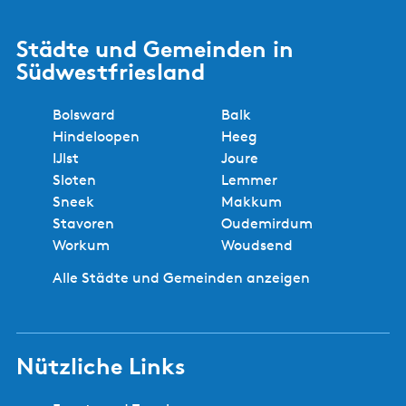
r
j
a
l
n
r
Städte und Gemeinden in
i
s
k
Südwestfriesland
j
t
k
r
Bolsward
Balk
H
a
Hindeloopen
Heeg
e
IJlst
Joure
m
Sloten
Lemmer
e
Sneek
Makkum
l
Stavoren
Oudemirdum
u
Workum
Woudsend
m
Alle Städte und Gemeinden anzeigen
Nützliche Links