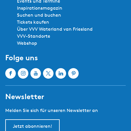
Events und Termine
Inspirationsmagazin
Suchen und buchen
Tickets kaufen
Über VVV Waterland van Friesland
VVV-Standorte
Webshop
Folge uns
F
I
Y
X
L
P
a
n
o
W
i
i
c
s
u
a
n
n
Newsletter
e
t
T
t
k
t
b
a
u
e
e
e
Melden Sie sich für unseren Newsletter an
o
g
b
r
d
r
o
r
e
l
I
e
k
a
W
a
n
s
Jetzt abonnieren!