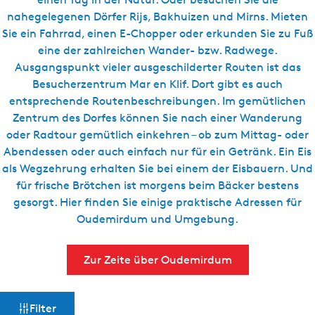
g
t
nahegelegenen Dörfer Rijs, Bakhuizen und Mirns. Mieten
e
u
Sie ein Fahrrad, einen E-Chopper oder erkunden Sie zu Fuß
e
eine der zahlreichen Wander- bzw. Radwege.
l
Ausgangspunkt vieler ausgeschilderter Routen ist das
l
Besucherzentrum Mar en Klif. Dort gibt es auch
e
entsprechende Routenbeschreibungen. Im gemütlichen
S
Zentrum des Dorfes können Sie nach einer Wanderung
p
oder Radtour gemütlich einkehren – ob zum Mittag- oder
r
Abendessen oder auch einfach nur für ein Getränk. Ein Eis
a
als Wegzehrung erhalten Sie bei einem der Eisbauern. Und
c
für frische Brötchen ist morgens beim Bäcker bestens
h
gesorgt. Hier finden Sie einige praktische Adressen für
e
Oudemirdum und Umgebung.
:
D
Zur Zeite über Oudemirdum
e
u
W
S
t
Filter
o