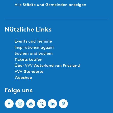
i
k
Alle Städte und Gemeinden anzeigen
t
o
r
&
e
t
d
v
g
e
u
e
e
l
m
Nützliche Links
r
h
t
t
e
u
i
Events und Termine
n
i
e
Inspirationsmagazin
n
r
Suchen und buchen
)
Tickets kaufen
Über VVV Waterland van Friesland
VVV-Standorte
Webshop
Folge uns
F
I
Y
X
L
P
a
n
o
W
i
i