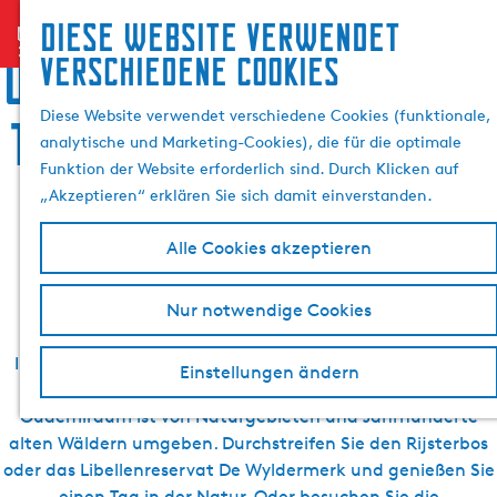
Suchen &
Diese website verwendet
menu
G
Buchen
S
Übernachten, Speis und
verschiedene cookies
e
u
h
c
Diese Website verwendet verschiedene Cookies (funktionale,
Trank, Sightseeing und
e
analytische und Marketing-Cookies), die für die optimale
n
e
Funktion der Website erforderlich sind. Durch Klicken auf
S
Aktivurlaub in
„Akzeptieren“ erklären Sie sich damit einverstanden.
i
e
Oudemirdum
Alle Cookies akzeptieren
z
u
Nur notwendige Cookies
r
H
In Oudemirdum und Umgebung gibt es viele Stellen, die
o
Einstellungen ändern
man bei einem Besuch entdecken kann. Und sollte.
m
Oudemirdum ist von Naturgebieten und Jahrhunderte
e
alten Wäldern umgeben. Durchstreifen Sie den Rijsterbos
p
oder das Libellenreservat De Wyldermerk und genießen Sie
a
einen Tag in der Natur. Oder besuchen Sie die