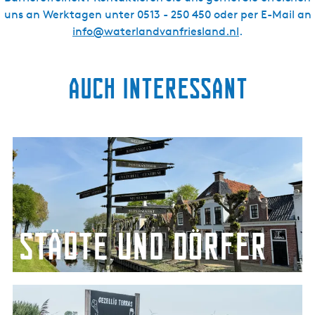
uns an Werktagen unter 0513 - 250 450 oder per E-Mail an
info@waterlandvanfriesland.nl
.
Auch interessant
S
t
ä
d
t
e
Städte und Dörfer
u
n
d
D
D
i
ö