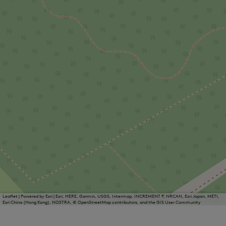
Leaflet
|
Powered by Esri | Esri, HERE, Garmin, USGS, Intermap, INCREMENT P, NRCAN, Esri Japan, METI,
Esri China (Hong Kong), NOSTRA, © OpenStreetMap contributors, and the GIS User Community