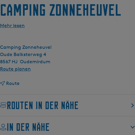
g
Camping Zonneheuvel
e
Mehr lesen
Camping Zonneheuvel
Oude Balksterweg 4
8567 HJ
Oudemirdum
b
Route planen
i
b
s
Route
i
C
s
a
Routen in der Nähe
C
m
a
p
m
i
In der Nähe
p
n
i
g