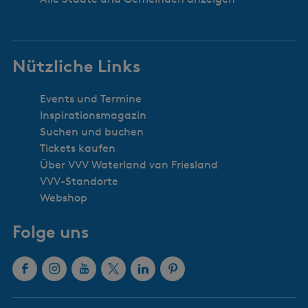
Nützliche Links
Events und Termine
Inspirationsmagazin
Suchen und buchen
Tickets kaufen
Über VVV Waterland van Friesland
VVV-Standorte
Webshop
Folge uns
F
I
Y
X
L
P
a
n
o
W
i
i