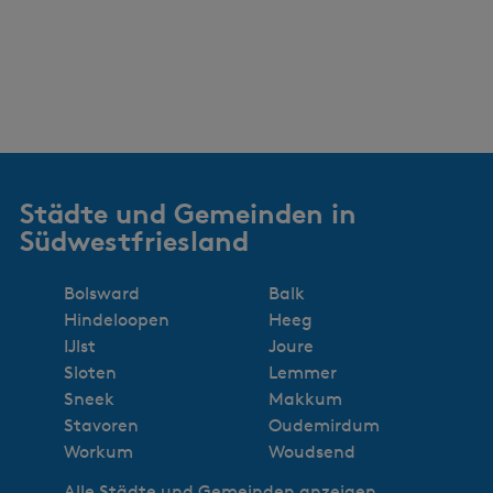
Städte und Gemeinden in
Südwestfriesland
Bolsward
Balk
Hindeloopen
Heeg
IJlst
Joure
Sloten
Lemmer
Sneek
Makkum
Stavoren
Oudemirdum
Workum
Woudsend
Alle Städte und Gemeinden anzeigen