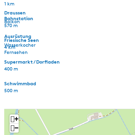
1 km
Draussen
Bahnstation
Balkon
570 m
Ausrüstung
Friesische Seen
Wasserkocher
4 km
Fernsehen
Supermarkt / Dorfladen
400 m
Schwimmbad
500 m
+
−