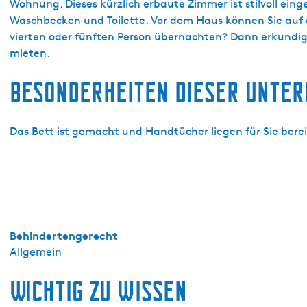
o
Wohnung. Dieses kürzlich erbaute Zimmer ist stilvoll ein
o
Waschbecken und Toilette. Vor dem Haus können Sie auf ei
x
vierten oder fünften Person übernachten? Dann erkundig
m
mieten.
a
Besonderheiten dieser Unte
s
t
r
Das Bett ist gemacht und Handtücher liegen für Sie bere
a
a
t
3
5
Behindertengerecht
Allgemein
Wichtig zu wissen