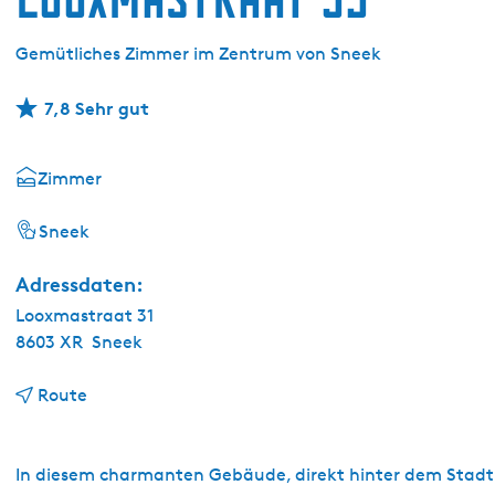
g
e
Gemütliches Zimmer im Zentrum von Sneek
7,8 Sehr gut
Zimmer
Sneek
Adressdaten:
Looxmastraat 31
8603 XR
Sneek
b
Route
i
s
L
In diesem charmanten Gebäude, direkt hinter dem Stadtk