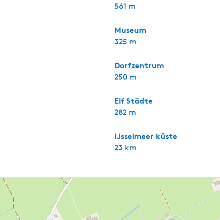
561 m
Museum
325 m
Dorfzentrum
250 m
Elf Städte
282 m
IJsselmeer küste
23 km