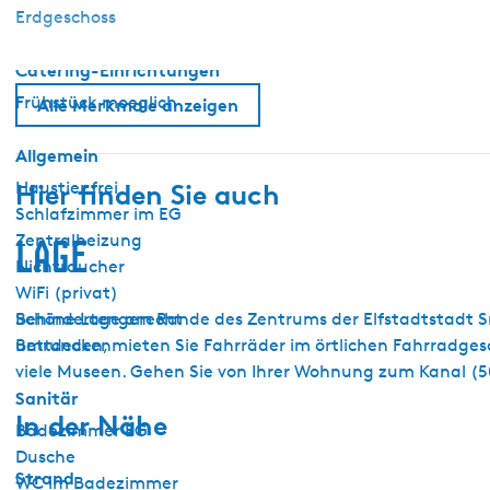
Erdgeschoss
Catering-Einrichtungen
Frühstück moeglich
Alle Merkmale anzeigen
Allgemein
Haustier frei
Hier finden Sie auch
Schlafzimmer im EG
Zentralheizung
Lage
Nichtraucher
WiFi (privat)
Behindertengerecht
Schöne Lage am Rande des Zentrums der Elfstadtstadt Sne
Bettdecken
umrunden, mieten Sie Fahrräder im örtlichen Fahrradgesc
viele Museen. Gehen Sie von Ihrer Wohnung zum Kanal (50
Sanitär
In der Nähe
Badezimmer EG
Dusche
Strand
WC im Badezimmer