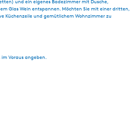
lbetten) und ein eigenes Badezimmer mit Dusche,
s
nem Glas Wein entspannen. Möchten Sie mit einer dritten,
c
usive Küchenzeile und gemütlichem Wohnzimmer zu
h
s im Voraus angeben.