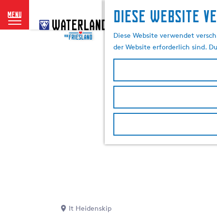
Diese website v
menu
G
e
Diese Website verwendet verschi
h
der Website erforderlich sind. D
e
n
S
i
e
z
u
r
H
o
m
e
p
a
It Heidenskip