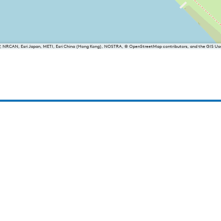
P, NRCAN, Esri Japan, METI, Esri China (Hong Kong), NOSTRA, © OpenStreetMap contributors, and the GIS 
friesland
Balk
Heeg
Joure
Lemmer
Makkum
Oudemirdum