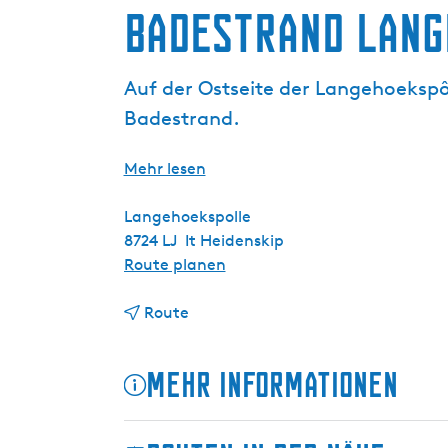
g
Badestrand Lang
e
Auf der Ostseite der Langehoekspô
Badestrand.
Mehr lesen
Langehoekspolle
8724 LJ
It Heidenskip
b
Route planen
i
b
s
Route
i
B
s
a
Mehr Informationen
B
d
a
e
d
s