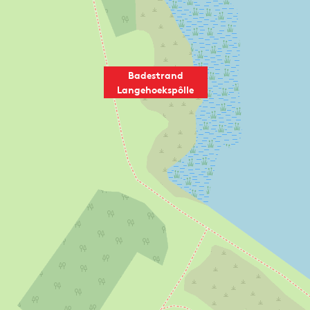
Badestrand
Langehoekspôlle