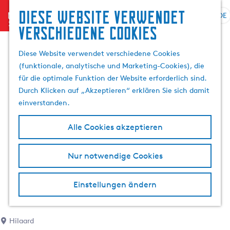
Diese website verwendet
menu
DE
S
G
S
verschiedene cookies
p
e
u
r
h
c
Diese Website verwendet verschiedene Cookies
a
e
h
(funktionale, analytische und Marketing-Cookies), die
c
n
e
für die optimale Funktion der Website erforderlich sind.
h
S
n
Durch Klicken auf „Akzeptieren“ erklären Sie sich damit
e
i
einverstanden.
a
e
u
z
Alle Cookies akzeptieren
s
u
w
r
Nur notwendige Cookies
ä
H
h
o
l
m
Einstellungen ändern
e
e
n
p
A
a
Hilaard
k