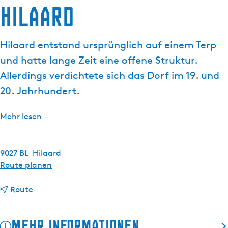
g
Hilaard
t
e
u
e
Hilaard entstand ursprünglich auf einem Terp
l
und hatte lange Zeit eine offene Struktur.
l
e
Allerdings verdichtete sich das Dorf im 19. und
S
20. Jahrhundert.
p
r
Mehr lesen
a
c
h
9027 BL
Hilaard
e
b
Route planen
:
i
D
b
s
Route
e
i
H
u
s
i
t
Mehr Informationen
H
l