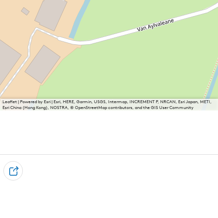
Leaflet
|
Powered by Esri | Esri, HERE, Garmin, USGS, Intermap, INCREMENT P, NRCAN, Esri Japan, METI,
Esri China (Hong Kong), NOSTRA, © OpenStreetMap contributors, and the GIS User Community
T
e
i
l