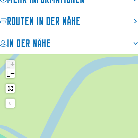
s
i
a
c
l
a
h
Routen in der Nähe
a
r
a
d
r
In der Nähe
d
+
−