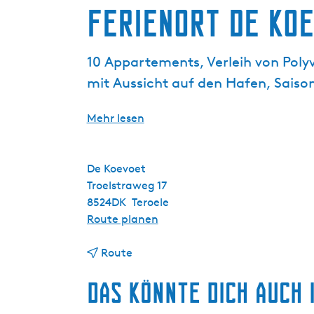
g
Ferienort De Ko
e
10 Appartements, Verleih von Polyv
mit Aussicht auf den Hafen, Sais
Mehr lesen
De Koevoet
Troelstraweg 17
8524DK
Teroele
b
Route planen
i
b
s
Route
i
F
Das könnte dich auch 
s
e
F
r