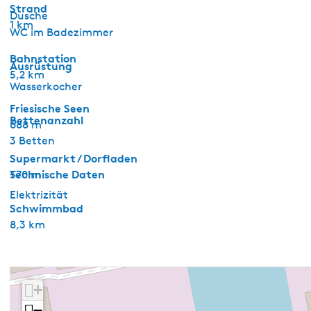
Strand
Dusche
1 km
WC im Badezimmer
Bahnstation
Ausrüstung
5,2 km
Wasserkocher
Friesische Seen
Bettenanzahl
688 m
3 Betten
Supermarkt / Dorfladen
Technische Daten
570 m
Elektrizität
Schwimmbad
8,3 km
+
−