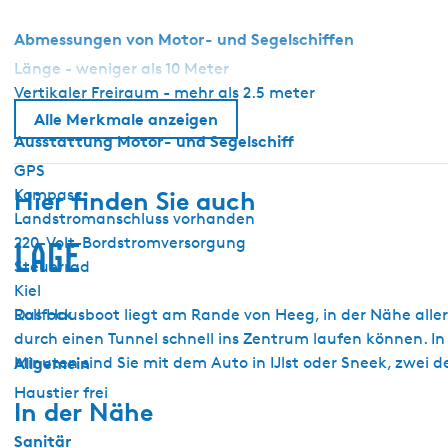
Abmessungen von Motor- und Segelschiffen
Länge - weniger als 10 Meter
Vertikaler Freiraum - mehr als 2.5 meter
Alle Merkmale anzeigen
Ausstattung Motor- und Segelschiff
GPS
Kompass
Hier finden Sie auch
Landstromanschluss vorhanden
220-Volt-Bordstromversorgung
Lage
Steuerrad
Kiel
Rollfock
Das Hausboot liegt am Rande von Heeg, in der Nähe aller
durch einen Tunnel schnell ins Zentrum laufen können. In
Allgemein
Minuten sind Sie mit dem Auto in IJlst oder Sneek, zwei d
Haustier frei
In der Nähe
Sanitär