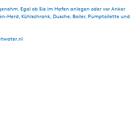
s
genehm. Egal ob Sie im Hafen anlegen oder vor Anker
c
en-Herd, Kühlschrank, Dusche, Boiler, Pumptoilette und
h
etwater.nl