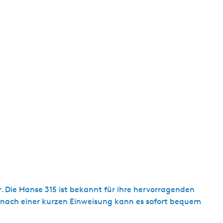
t
u
e
l
l
e
S
p
r
a
c
h
e
:
D
. Die Hanse 315 ist bekannt für ihre hervorragenden
e
– nach einer kurzen Einweisung kann es sofort bequem
u
t