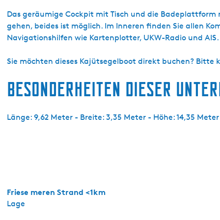
s
e
Das geräumige Cockpit mit Tisch und die Badeplattform 
3
gehen, beides ist möglich. Im Inneren finden Sie allen 
4
Navigationshilfen wie Kartenplotter, UKW-Radio und AIS.
8
Sie möchten dieses Kajütsegelboot direkt buchen? Bitte
Besonderheiten dieser Unte
Länge: 9,62 Meter - Breite: 3,35 Meter - Höhe: 14,35 Meter
Friese meren Strand <1km
Lage