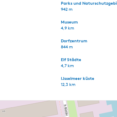
Parks und Naturschutzgebi
942 m
Museum
4,9 km
Dorfzentrum
844 m
Elf Städte
4,7 km
IJsselmeer küste
12,3 km