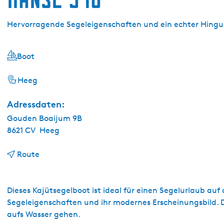
g
e
Hervorragende Segeleigenschaften und ein echter Hingu
Boot
Heeg
Adressdaten:
Gouden Boaijum 9B
8621 CV
Heeg
b
Route
i
s
H
Dieses Kajütsegelboot ist ideal für einen Segelurlaub au
a
Segeleigenschaften und ihr modernes Erscheinungsbild. D
n
aufs Wasser gehen.