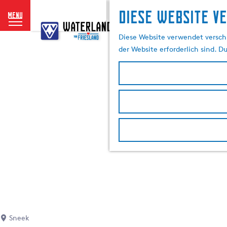
Diese website v
menu
G
e
Diese Website verwendet verschi
h
der Website erforderlich sind. D
e
n
S
i
e
z
u
r
H
o
m
e
p
a
Sneek