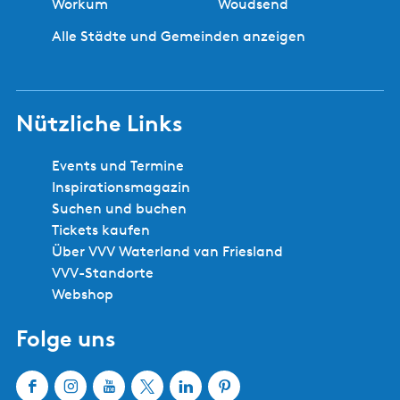
Workum
Woudsend
Alle Städte und Gemeinden anzeigen
Nützliche Links
Events und Termine
Inspirationsmagazin
Suchen und buchen
Tickets kaufen
Über VVV Waterland van Friesland
VVV-Standorte
Webshop
Folge uns
F
I
Y
X
L
P