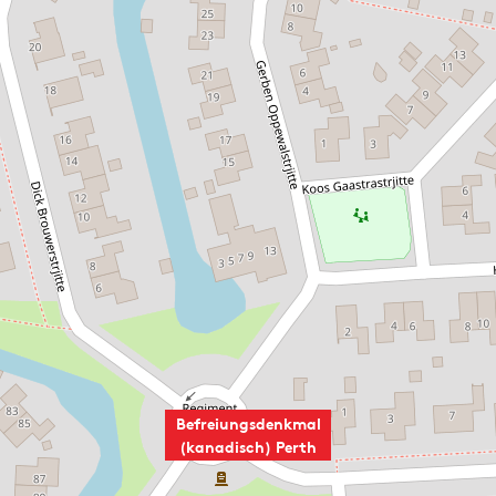
h
Befreiungsdenkmal
(kanadisch) Perth