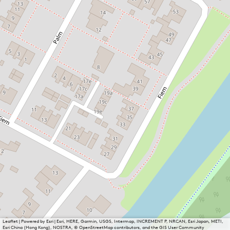
Leaflet
|
Powered by Esri | Esri, HERE, Garmin, USGS, Intermap, INCREMENT P, NRCAN, Esri Japan, METI,
Esri China (Hong Kong), NOSTRA, © OpenStreetMap contributors, and the GIS User Community