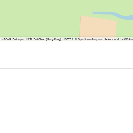
P, NRCAN, Esri Japan, METI, Esri China (Hong Kong), NOSTRA, © OpenStreetMap contributors, and the GIS 
friesland
Balk
Heeg
Joure
Lemmer
Makkum