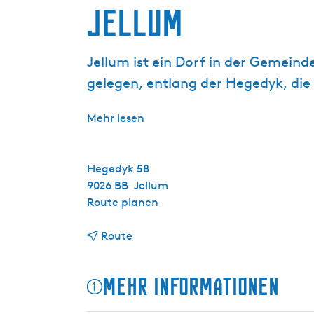
g
Jellum
e
Jellum ist ein Dorf in der Gemei
gelegen, entlang der Hegedyk, die 
Mehr lesen
Hegedyk 58
9026 BB
Jellum
b
Route planen
i
b
s
Route
i
J
s
e
Mehr Informationen
J
l
e
l