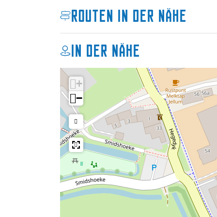
l
u
Routen in der Nähe
l
m
u
m
In der Nähe
+
−