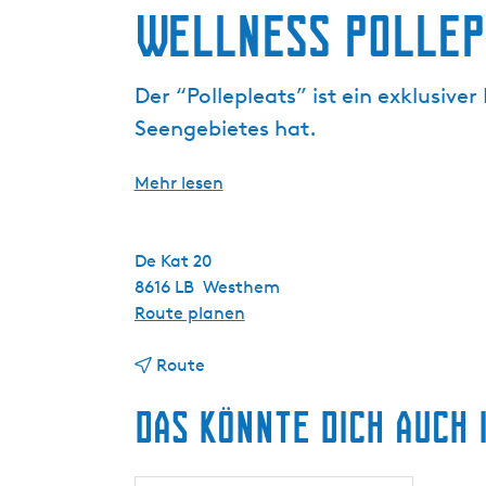
g
Wellness Pollep
e
Der “Pollepleats” ist ein exklusiv
Seengebietes hat.
Mehr lesen
De Kat 20
8616 LB
Westhem
b
Route planen
i
b
s
Route
i
W
Das könnte dich auch 
s
e
W
l
e
l