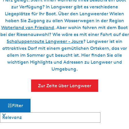
g
t
zur Verfügung? In Langweer gibt es verschiedene
e
u
Liegeplätze für Ihr Boot. Über den Langweerder Wielen
e
haben Sie Zugang zu allen Wasserwegen in der Region
l
Waterland van Friesland
. Aber wohin fahren mit dem Boot
l
bei der Riesenauswahl? Wie wäre es mit einer Fahrt auf der
e
Schaluppenroute Langweer - Joure
? Langweer ist ein
S
attraktives Dorf mit einem gemütlichen Ortskern, das vor
p
allem im Sommer gut besucht ist. Hier finden Sie alle
r
wichtigen Highlights und Adressen zu Langweer und
a
Umgebung.
c
h
Zur Zeite über Langweer
e
:
W
S
D
Filter
o
e
a
r
u
t
t
s
i