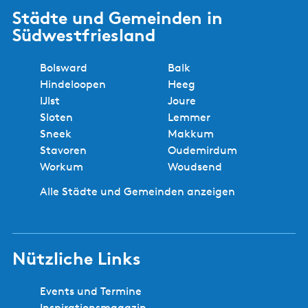
e
?
t
Städte und Gemeinden in
r
t
Südwestfriesland
i
j
Bolsward
Balk
L
Hindeloopen
Heeg
a
IJlst
Joure
n
Sloten
Lemmer
g
Sneek
Makkum
w
Stavoren
Oudemirdum
e
Workum
Woudsend
e
r
Alle Städte und Gemeinden anzeigen
Nützliche Links
Events und Termine
Inspirationsmagazin