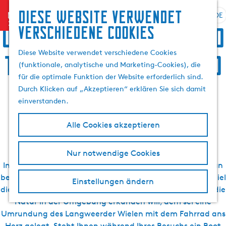
Suchen
Diese website verwendet
menu
&
DE
S
G
S
Übernachten, Speis und
verschiedene cookies
Buchen
p
e
u
r
h
c
Diese Website verwendet verschiedene Cookies
Trank, Sightseeing und
a
e
h
(funktionale, analytische und Marketing-Cookies), die
c
n
e
für die optimale Funktion der Website erforderlich sind.
h
S
Aktivurlaub in
n
Durch Klicken auf „Akzeptieren“ erklären Sie sich damit
e
i
einverstanden.
a
e
Langweer
u
z
Alle Cookies akzeptieren
s
u
w
r
Nur notwendige Cookies
ä
H
In Langweer und Umgebung gibt es viele Stellen, die man
h
o
bei einem Besuch entdecken kann. Und sollte. Zum Beispiel
l
m
Einstellungen ändern
die nahegelegenen Dörfer Boornzwaag und Dijken. Wer die
e
e
Natur in der Umgebung erkunden will, dem sei eine
n
p
A
Umrundung des Langweerder Wielen mit dem Fahrrad ans
a
k
Herz gelegt. Steht Ihnen während Ihres Besuchs ein Boot