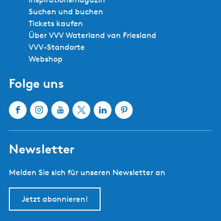
Suchen und buchen
Tickets kaufen
Über VVV Waterland van Friesland
VVV-Standorte
Webshop
Folge uns
F
I
Y
X
L
P
a
n
o
W
i
i
c
s
u
a
n
n
Newsletter
e
t
T
t
k
t
b
a
u
e
e
e
Melden Sie sich für unseren Newsletter an
o
g
b
r
d
r
o
r
e
l
I
e
k
a
W
a
n
s
Jetzt abonnieren!
W
m
a
n
W
t