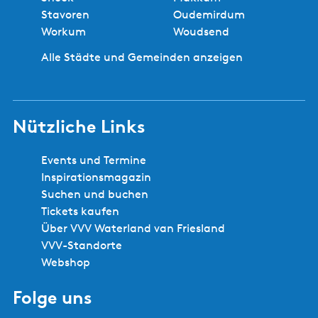
u
Stavoren
Oudemirdum
t
Workum
Woudsend
y
S
Alle Städte und Gemeinden anzeigen
a
u
n
Nützliche Links
a
d
e
Events und Termine
W
Inspirationsmagazin
o
Suchen und buchen
u
Tickets kaufen
d
Über VVV Waterland van Friesland
f
VVV-Standorte
e
Webshop
n
n
Folge uns
e