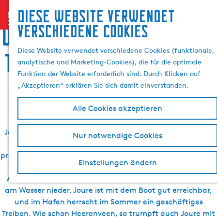
Suchen &
Diese website verwendet
menu
G
Buchen
S
Übernachten, Speis und
verschiedene cookies
e
u
h
c
Diese Website verwendet verschiedene Cookies (funktionale,
Trank, Sightseeing und
e
analytische und Marketing-Cookies), die für die optimale
n
e
Funktion der Website erforderlich sind. Durch Klicken auf
S
Aktivurlaub in Joure
„Akzeptieren“ erklären Sie sich damit einverstanden.
i
e
Alle Cookies akzeptieren
z
u
Joure und Umgebung bieten so viel, dass ein einziger Tag
Nur notwendige Cookies
r
zum Entdecken kaum ausreicht. Wie gut, dass man
H
problemlos eine Übernachtung buchen kann. Besuchen Sie
o
Einstellungen ändern
das Museum Joure oder lassen Sie sich zu einem
m
Abendessen auf einer der schönen Restaurantterrassen
e
am Wasser nieder. Joure ist mit dem Boot gut erreichbar,
p
und im Hafen herrscht im Sommer ein geschäftiges
a
Treiben. Wie schon Heerenveen, so trumpft auch Joure mit