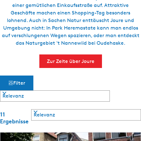
g
einer gemütlichen Einkaufsstraße auf. Attraktive
e
Geschäfte machen einen Shopping-Tag besonders
lohnend. Auch in Sachen Natur enttäuscht Joure und
Umgebung nicht: In Park Heremastate kann man endlos
auf verschlungenen Wegen spazieren, oder man entdeckt
das Naturgebiet 't Nannewiid bei Oudehaske.
Zur Zeite über Joure
W
S
Filter
o
a
r
t
s
i
S
e
11
m
o
r
Ergebnisse
r
e
ö
t
n
i
n