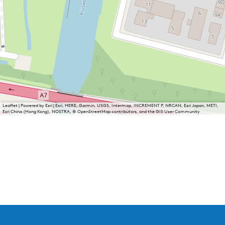
Leaflet
|
Powered by Esri | Esri, HERE, Garmin, USGS, Intermap, INCREMENT P, NRCAN, Esri Japan, METI,
Esri China (Hong Kong), NOSTRA, © OpenStreetMap contributors, and the GIS User Community