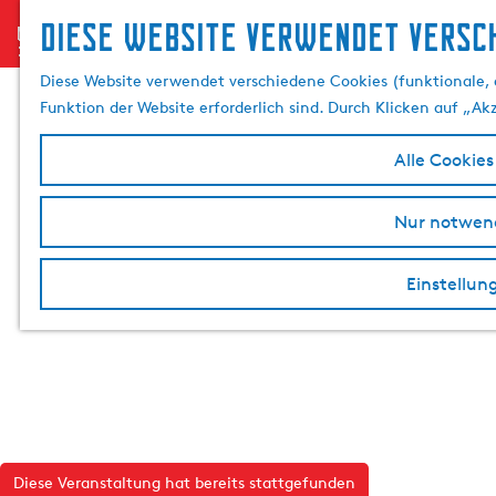
Diese website verwendet versch
menu
G
e
Diese Website verwendet verschiedene Cookies (funktionale, 
h
Funktion der Website erforderlich sind. Durch Klicken auf „Ak
e
n
Alle Cookies
S
i
Nur notwend
e
z
Einstellun
u
r
H
o
m
e
p
a
Diese Veranstaltung hat bereits stattgefunden