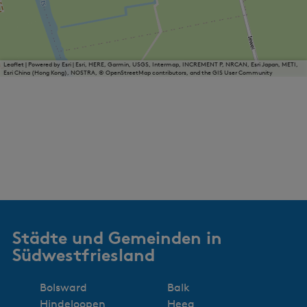
Leaflet
|
Powered by Esri | Esri, HERE, Garmin, USGS, Intermap, INCREMENT P, NRCAN, Esri Japan, METI,
Esri China (Hong Kong), NOSTRA, © OpenStreetMap contributors, and the GIS User Community
Städte und Gemeinden in
Südwestfriesland
Bolsward
Balk
Hindeloopen
Heeg