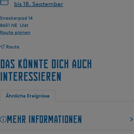
bis 18. September
Sneekerpad 14
8651 NE
IJlst
b
Route planen
i
b
s
Route
i
G
Das könnte dich auch
s
e
G
f
interessieren
e
ü
f
h
ü
r
Ähnliche Ereignisse
h
t
r
e
t
r
Mehr Informationen
e
S
r
t
S
a