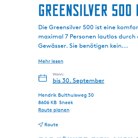
g
Greensilver 500 
e
Die Greensilver 500 ist eine komfo
maximal 7 Personen lautlos durch
Gewässer. Sie benötigen kein...
Mehr lesen
Wann:
bis 30. September
Hendrik Bulthuisweg 30
8606 KB
Sneek
b
Route planen
i
b
s
Route
i
G