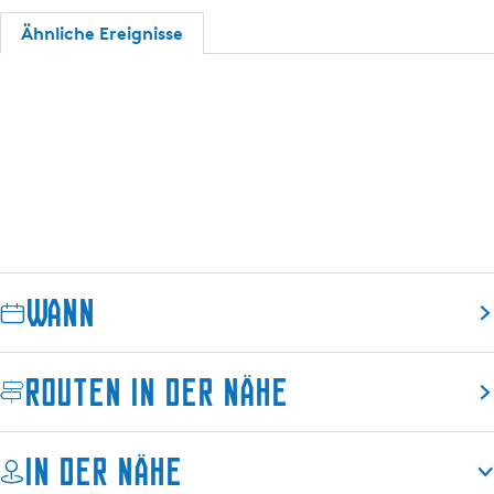
s
s
e
Ähnliche Ereignisse
c
t
r
h
e
M
r
e
M
r
e
k
r
e
k
e
Wann
Routen in der Nähe
In der Nähe