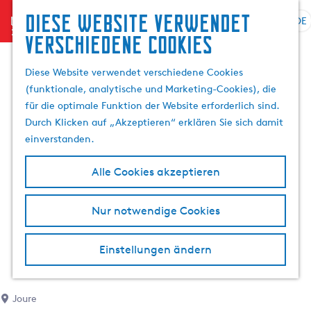
Diese website verwendet
menu
DE
S
G
S
verschiedene cookies
p
e
u
r
h
c
Diese Website verwendet verschiedene Cookies
a
e
h
(funktionale, analytische und Marketing-Cookies), die
c
n
e
für die optimale Funktion der Website erforderlich sind.
h
S
n
Durch Klicken auf „Akzeptieren“ erklären Sie sich damit
e
i
einverstanden.
a
e
u
z
Alle Cookies akzeptieren
s
u
w
r
Nur notwendige Cookies
ä
H
h
o
l
m
Einstellungen ändern
e
e
n
p
A
a
Joure
k