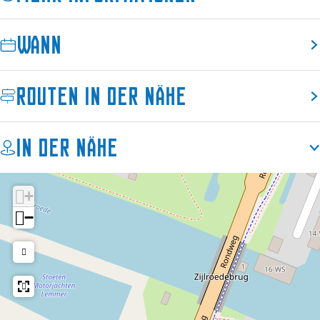
6
Wann
Routen in der Nähe
In der Nähe
+
−