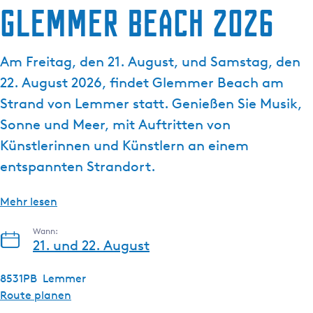
g
Glemmer Beach 2026
t
e
u
e
Am Freitag, den 21. August, und Samstag, den
l
22. August 2026, findet Glemmer Beach am
l
e
Strand von Lemmer statt. Genießen Sie Musik,
S
Sonne und Meer, mit Auftritten von
p
Künstlerinnen und Künstlern an einem
r
entspannten Strandort.
a
c
h
Mehr lesen
e
Wann:
:
21. und 22. August
D
e
8531PB
Lemmer
u
b
Route planen
t
i