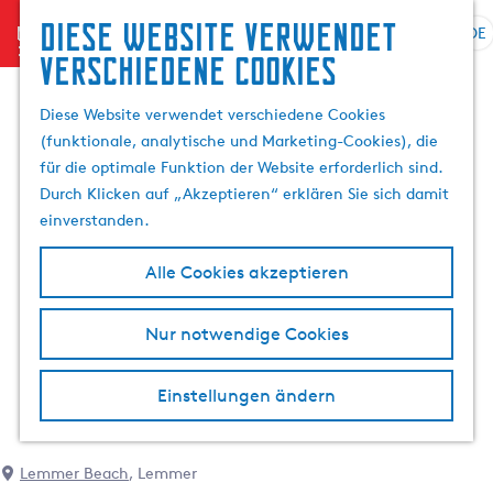
Diese website verwendet
menu
DE
S
G
S
verschiedene cookies
p
e
u
r
h
c
Diese Website verwendet verschiedene Cookies
a
e
h
(funktionale, analytische und Marketing-Cookies), die
c
n
e
für die optimale Funktion der Website erforderlich sind.
h
S
n
Durch Klicken auf „Akzeptieren“ erklären Sie sich damit
e
i
einverstanden.
a
e
u
z
Alle Cookies akzeptieren
s
u
w
r
Nur notwendige Cookies
ä
H
h
o
l
m
Einstellungen ändern
e
e
n
p
A
a
Lemmer Beach
, Lemmer
k