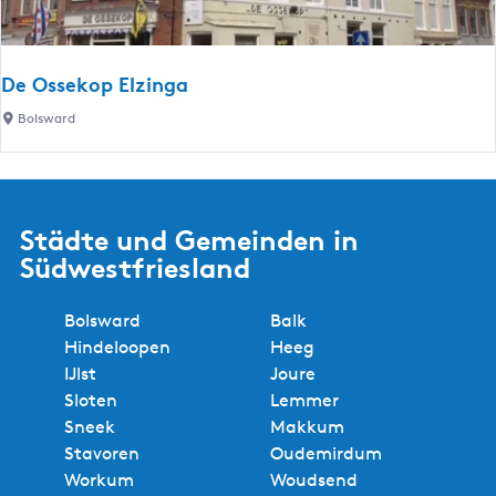
h
a
f
De Ossekop Elzinga
e
D
Bolsward
l
e
l
O
G
s
e
s
r
Städte und Gemeinden in
e
b
Südwestfriesland
k
e
o
r
Bolsward
Balk
p
e
Hindeloopen
Heeg
E
i
IJlst
Joure
l
Sloten
Lemmer
z
Sneek
Makkum
i
Stavoren
Oudemirdum
n
Workum
Woudsend
g