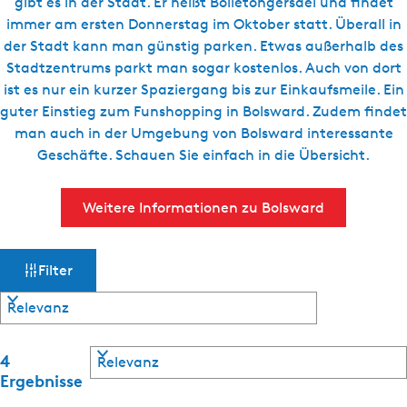
g
gibt es in der Stadt. Er heißt Bolletongersdei und findet
t
e
immer am ersten Donnerstag im Oktober statt. Überall in
u
der Stadt kann man günstig parken. Etwas außerhalb des
e
Stadtzentrums parkt man sogar kostenlos. Auch von dort
l
ist es nur ein kurzer Spaziergang bis zur Einkaufsmeile. Ein
l
guter Einstieg zum Funshopping in Bolsward. Zudem findet
e
man auch in der Umgebung von Bolsward interessante
S
Geschäfte. Schauen Sie einfach in die Übersicht.
p
r
Weitere Informationen zu Bolsward
a
c
W
S
h
Filter
o
e
a
r
:
t
D
s
i
e
S
e
4
m
u
o
r
Ergebnisse
t
r
e