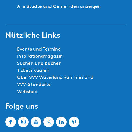
a
Alle Städte und Gemeinden anzeigen
Nützliche Links
Events und Termine
Inspirationsmagazin
Suchen und buchen
Tickets kaufen
Über VVV Waterland van Friesland
VVV-Standorte
Webshop
Folge uns
F
I
Y
X
L
P