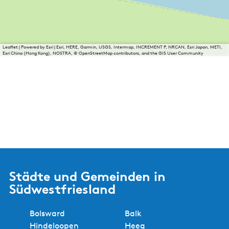
Leaflet
|
Powered by Esri | Esri, HERE, Garmin, USGS, Intermap, INCREMENT P, NRCAN, Esri Japan, METI,
Esri China (Hong Kong), NOSTRA, © OpenStreetMap contributors, and the GIS User Community
Städte und Gemeinden in
Südwestfriesland
Bolsward
Balk
Hindeloopen
Heeg