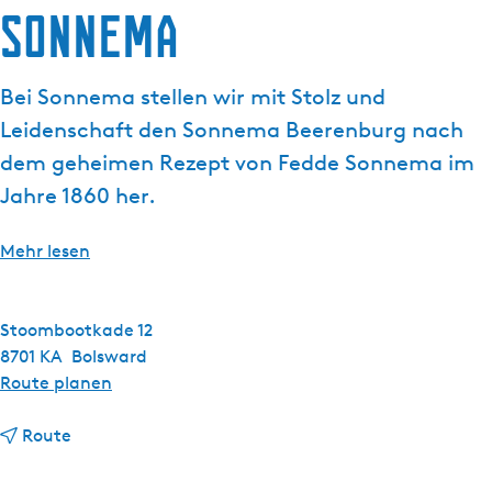
g
Sonnema
e
Bei Sonnema stellen wir mit Stolz und
Leidenschaft den Sonnema Beerenburg nach
dem geheimen Rezept von Fedde Sonnema im
Jahre 1860 her.
Mehr lesen
Stoombootkade 12
8701 KA
Bolsward
b
Route planen
i
b
s
Route
i
S
s
o