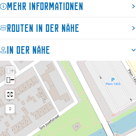
Mehr Informationen
S
n
o
n
n
e
Routen in der Nähe
n
m
e
a
m
In der Nähe
a
+
−