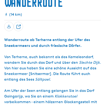
Wanderroute
k
G
r
s
l
f
c
o
L
h
c
e
(14 km)
k
n
e
t
n
e
T
t
n
e
u
r
Wanderroute ab Terherne entlang der Ufer des
i
m
Sneekermeers und durch friesische Dörfer.
l
G
e
o
ï
Von Terherne, auch bekannt als das Kameleondorf,
n
n
wandern Sie durch das Dorf und über den
Slechte Dijk
.
g
Von hier aus haben Sie eine schöne Aussicht auf das
a
r
Sneekermeer [Snitsermar]. Die Route führt auch
i
entlang des Sees
Sâltpoel
.
j
p
Am Ufer der Seen entlang gelangen Sie in das Dorf
Goingarijp, wo Sie an einem
Klokkenstoel
vorbeikommen – einem hölzernen Glockengestell mit