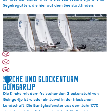
e
i
Segelregatten, die hier auf dem See stattfinden.
r
j
i
T
S
m
e
n
D
r
e
o
h
e
r
e
k
f
r
e
L
n
r
52
e
e
m
n
57
e
t
86
e
e
r
Kirche und Glockenturm
n
6
Goïngarijp
Die Kirche mit dem freistehenden Glockenstuhl von
Goingarijp ist wieder ein Juwel in der friesischen
Landschaft. Die Buntglasfenster aus dem Jahr 1770