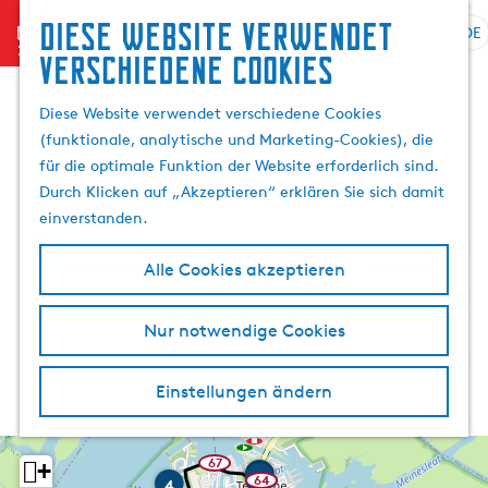
Diese website verwendet
menu
DE
S
G
S
verschiedene cookies
p
e
u
r
h
c
Diese Website verwendet verschiedene Cookies
a
e
h
(funktionale, analytische und Marketing-Cookies), die
c
n
e
für die optimale Funktion der Website erforderlich sind.
h
S
n
Durch Klicken auf „Akzeptieren“ erklären Sie sich damit
e
i
einverstanden.
a
e
u
z
Alle Cookies akzeptieren
s
u
w
r
Nur notwendige Cookies
ä
H
h
o
l
m
Einstellungen ändern
e
e
n
p
A
a
67
+
1
w
V
K
1
S
2
3
64
64
a
4
k
w
w