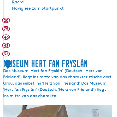
Raerd
Navigiere zum Startpunkt
20
75
46
43
32
Museum Hert fan Fryslân
1
Das Museum 'Hert fan Fryslân' (Deutsch: 'Herz von
Frieland') liegt ins mitte van das charakteristische dorf
Grou, das selbst ins 'Herz von Friesland' Das Museum
'Hert fan Fryslân' (Deutsch: 'Herz von Frieland') liegt
ins mitte van das charakte...
M
u