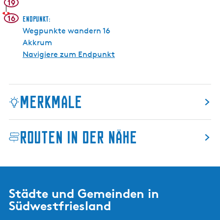
19
n
16
Endpunkt:
g
Wegpunkte wandern 16
s
Akkrum
d
Navigiere zum Endpunkt
i
e
p
Merkmale
Routen in der Nähe
Städte und Gemeinden in
Südwestfriesland