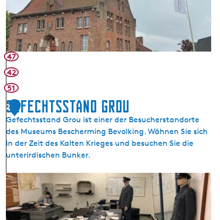
s
e
u
m
H
47
e
42
r
51
t
f
Gefechtsstand Grou
2
a
Gefechtsstand Grou ist einer der Besucherstandorte
n
des Museums Bescherming Bevolking. Wähnen Sie sich
F
in der Zeit des Kalten Krieges und besuchen Sie die
r
unterirdischen Bunker.
y
s
G
l
e
â
f
n
e