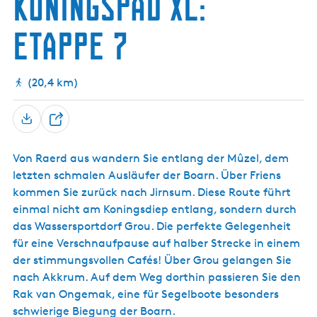
Koningspad XL:
r
s
d
n
i
c
Etappe 7
e
h
p
(20,4 km)
T
e
Von Raerd aus wandern Sie entlang der Mûzel, dem
i
letzten schmalen Ausläufer der Boarn. Über Friens
l
kommen Sie zurück nach Jirnsum. Diese Route führt
e
einmal nicht am Koningsdiep entlang, sondern durch
n
das Wassersportdorf Grou. Die perfekte Gelegenheit
für eine Verschnaufpause auf halber Strecke in einem
der stimmungsvollen Cafés! Über Grou gelangen Sie
nach Akkrum. Auf dem Weg dorthin passieren Sie den
Rak van Ongemak, eine für Segelboote besonders
schwierige Biegung der Boarn.