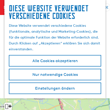
Diese website verwendet
menu
DE
S
G
S
verschiedene cookies
p
e
u
r
h
c
Diese Website verwendet verschiedene Cookies
a
e
h
(funktionale, analytische und Marketing-Cookies), die
c
n
e
für die optimale Funktion der Website erforderlich sind.
h
S
n
Durch Klicken auf „Akzeptieren“ erklären Sie sich damit
e
i
einverstanden.
a
e
u
z
Alle Cookies akzeptieren
s
u
w
r
Nur notwendige Cookies
ä
H
h
o
l
m
Einstellungen ändern
e
e
n
p
A
a
+
k