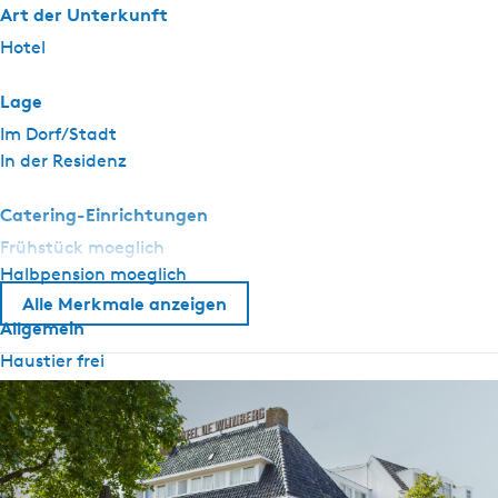
Art der Unterkunft
Hotel
Lage
Im Dorf/Stadt
In der Residenz
Catering-Einrichtungen
Frühstück moeglich
Halbpension moeglich
Alle Merkmale anzeigen
Allgemein
Haustier frei
Zentralheizung
Nichtraucher
WiFi (privat)
Bettdecken