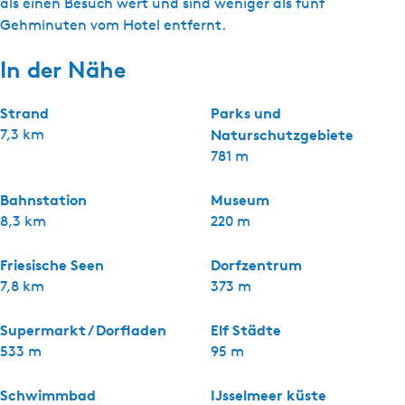
als einen Besuch wert und sind weniger als fünf
Gehminuten vom Hotel entfernt.
In der Nähe
Strand
Parks und
7,3 km
Naturschutzgebiete
781 m
Bahnstation
Museum
8,3 km
220 m
Friesische Seen
Dorfzentrum
7,8 km
373 m
Supermarkt / Dorfladen
Elf Städte
533 m
95 m
Schwimmbad
IJsselmeer küste