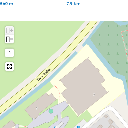
560 m
7,9 km
+
−