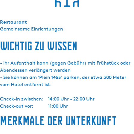
e
e
p
Restaurant
e
Gemeinsame Einrichtungen
r
s
Wichtig zu wissen
o
o
- Ihr Aufenthalt kann (gegen Gebühr) mit Frühstück oder
n
Abendessen verlängert werden
s
- Sie können am 'Plein 1455' parken, der etwa 300 Meter
k
vom Hotel entfernt ist.
a
m
Check-in zwischen:
14:00 Uhr - 22:00 Uhr
e
Check-out vor:
11:00 Uhr
r
Merkmale der Unterkunft