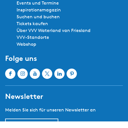
Events und Termine
Inspirationsmagazin
Suchen und buchen
Tickets kaufen
Über VVV Waterland van Friesland
VVV-Standorte
Webshop
Folge uns
F
I
Y
X
L
P
a
n
o
W
i
i
c
s
u
a
n
n
Newsletter
e
t
T
t
k
t
b
a
u
e
e
e
Melden Sie sich für unseren Newsletter an
o
g
b
r
d
r
o
r
e
l
I
e
k
a
W
a
n
s
Jetzt abonnieren!