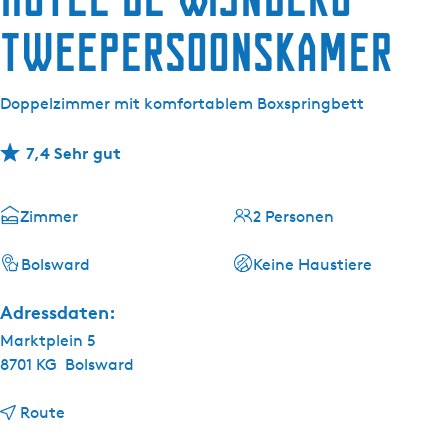
g
e
Tweepersoonskamer
Doppelzimmer mit komfortablem Boxspringbett
7,4 Sehr gut
Zimmer
2 Personen
Bolsward
Keine Haustiere
Adressdaten:
Marktplein 5
8701 KG
Bolsward
b
Route
i