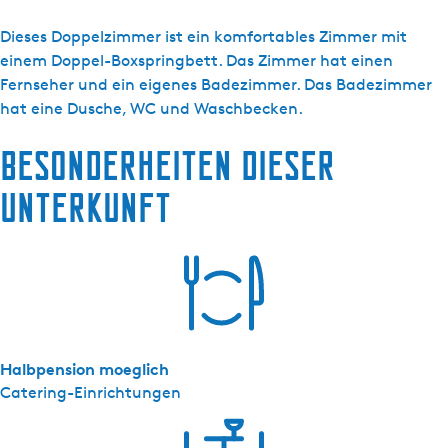
s
H
Dieses Doppelzimmer ist ein komfortables Zimmer mit
o
einem Doppel-Boxspringbett. Das Zimmer hat einen
t
Fernseher und ein eigenes Badezimmer. Das Badezimmer
e
hat eine Dusche, WC und Waschbecken.
l
Besonderheiten dieser
d
e
Unterkunft
W
i
j
n
b
e
r
Halbpension moeglich
g
Catering-Einrichtungen
-
T
w