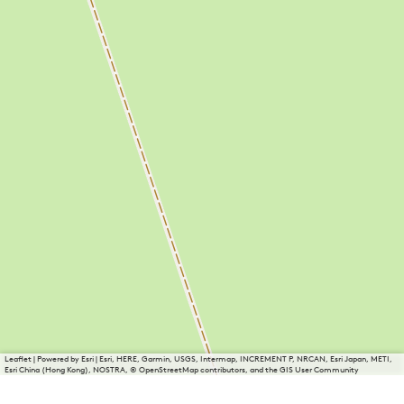
Leaflet
|
Powered by Esri | Esri, HERE, Garmin, USGS, Intermap, INCREMENT P, NRCAN, Esri Japan, METI,
Esri China (Hong Kong), NOSTRA, © OpenStreetMap contributors, and the GIS User Community