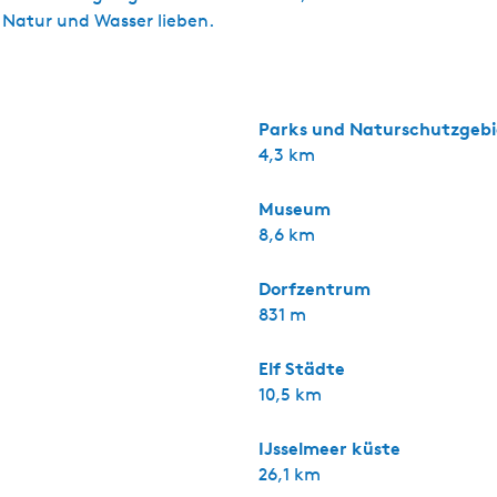
, Natur und Wasser lieben.
Parks und Naturschutzgebi
4,3 km
Museum
8,6 km
Dorfzentrum
831 m
Elf Städte
10,5 km
IJsselmeer küste
26,1 km