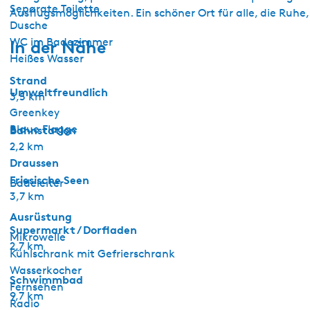
Separate Toilette
Ausflugsmöglichkeiten. Ein schöner Ort für alle, die Ruhe
Dusche
WC im Badezimmer
In der Nähe
Heißes Wasser
Strand
Umweltfreundlich
3,5 km
Greenkey
Blaue Flagge
Bahnstation
2,2 km
Draussen
Friesische Seen
Badeleiter
3,7 km
Ausrüstung
Supermarkt / Dorfladen
Mikrowelle
2,7 km
Kühlschrank mit Gefrierschrank
Wasserkocher
Schwimmbad
Fernsehen
9,7 km
Radio