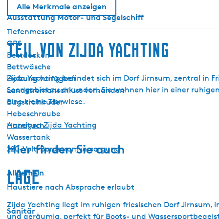
E
Alle Merkmale anzeigen
Ausstattung Motor- und Segelschiff
l
i
Tiefenmesser
t
GPS
Teil von Zijda Yachting
e
Bettdecken
Bettwäsche
Zijda Yachting befindet sich im Dorf Jirnsum, zentral in 
Heizung verfügbar
Seengebiet zu erkunden. Sie wohnen hier in einer ruhig
Landstromanschluss vorhanden
eine kleine Tierwiese.
Bugstrahlruder
Hebeschraube
Anzeigen Zijda Yachting
Handtuch
Wassertank
Hier finden Sie auch
220-Volt-Bordstromversorgung
Lage
Allgemein
Haustiere nach Absprache erlaubt
Zijda Yachting liegt im ruhigen friesischen Dorf Jirnsum
Sanitär
und geräumig, perfekt für Boots- und Wassersportbegeist