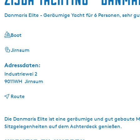
g
e
Danmaris Elite - Geräumige Yacht für 6 Personen, sehr g
Boot
Jirnsum
Adressdaten:
Industriewei 2
9011WH
Jirnsum
b
Route
i
s
Z
Die Danmaris Elite ist eine geräumige und gut gebaute
i
Sitzgelegenheiten auf dem Achterdeck genießen.
j