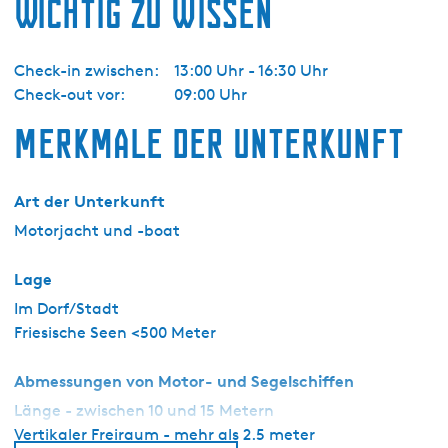
Wichtig zu wissen
d
a
Y
Check-in zwischen:
13:00 Uhr - 16:30 Uhr
a
Check-out vor:
09:00 Uhr
c
h
Merkmale der Unterkunft
t
i
n
Art der Unterkunft
g
Motorjacht und -boat
-
D
Lage
a
Im Dorf/Stadt
n
Friesische Seen <500 Meter
m
a
Abmessungen von Motor- und Segelschiffen
r
Länge - zwischen 10 und 15 Metern
i
Vertikaler Freiraum - mehr als 2.5 meter
s