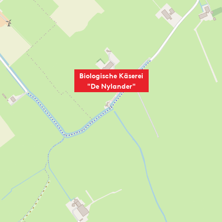
Biologische Käserei
"De Nylander"