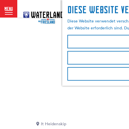
Diese website v
menu
G
e
Diese Website verwendet verschi
h
der Website erforderlich sind. D
e
n
S
i
e
z
u
r
H
o
m
e
p
a
It Heidenskip