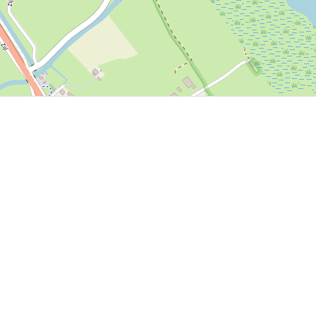
P, NRCAN, Esri Japan, METI, Esri China (Hong Kong), NOSTRA, © OpenStreetMap contributors, and the GIS 
friesland